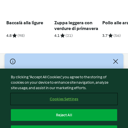
Baccalà alla ligure
Zuppa leggera con
Pollo alle ar
verdure di primavera
4.8
(98)
4.1
(21)
3.7
(56)
© Copyright 2026
Terms of Service
By clicking “Accept All Cookies”, you agree to the storing of
Privacy Policy
cookies on your device to enhance site navigation, analyze
site usage, and assist in our marketing efforts.
Disclaimer
Imprint
Cookies Settings
Cookies
Report Content
Reject All
Withdraw Contract