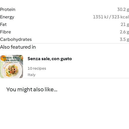
Protein
30.2 g
Energy
1351 kJ / 323 kcal
Fat
21 g
Fibre
2.6 g
Carbohydrates
3.5 g
Also featured in
Senza sale, con gusto
10 recipes
Italy
You might also like...