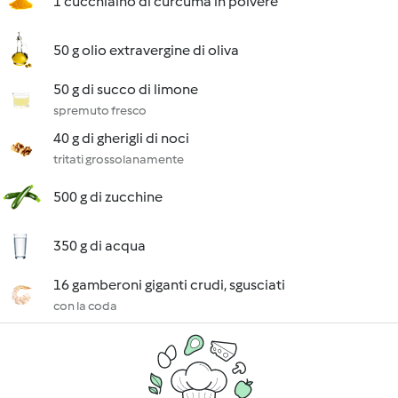
1 cucchiaino di curcuma in polvere
50 g olio extravergine di oliva
50 g di succo di limone
spremuto fresco
40 g di gherigli di noci
tritati grossolanamente
500 g di zucchine
350 g di acqua
16 gamberoni giganti crudi, sgusciati
con la coda