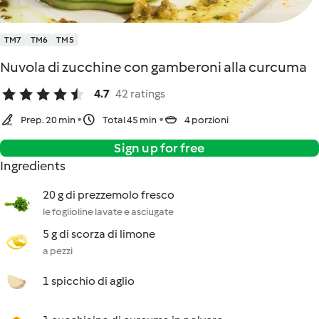
TM7
TM6
TM5
Nuvola di zucchine con gamberoni alla curcuma
4.7
42 ratings
Prep. 20 min
Total 45 min
4 porzioni
Sign up for free
Ingredients
20 g di prezzemolo fresco
le foglioline lavate e asciugate
5 g di scorza di limone
a pezzi
1 spicchio di aglio