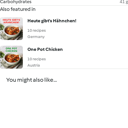
Carbohydrates
41 g
Also featured in
Heute gibt's Hähnchen!
10 recipes
Germany
One Pot Chicken
10 recipes
Austria
You might also like...