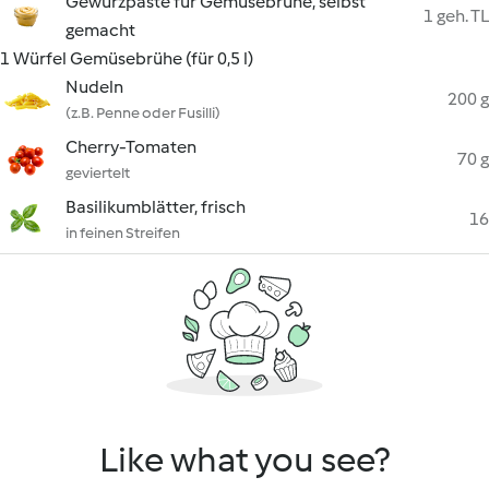
Gewürzpaste für Gemüsebrühe, selbst
1 geh. TL
gemacht
1 Würfel Gemüsebrühe (für 0,5 l)
Nudeln
200 g
(z.B. Penne oder Fusilli)
Cherry-Tomaten
70 g
geviertelt
Basilikumblätter, frisch
16
in feinen Streifen
Like what you see?