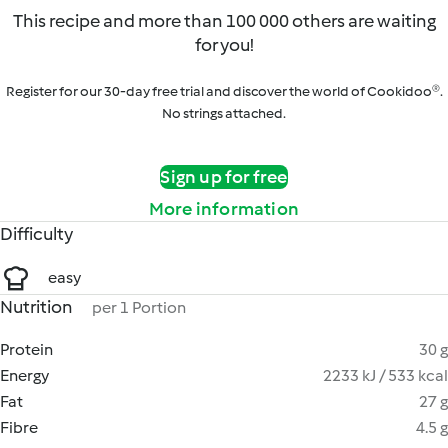
This recipe and more than 100 000 others are waiting
for you!
Register for our 30-day free trial and discover the world of Cookidoo®.
No strings attached.
Sign up for free
More information
Difficulty
easy
Nutrition
per 1 Portion
Protein
30 g
Energy
2233 kJ / 533 kcal
Fat
27 g
Fibre
4.5 g