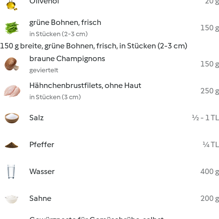
Olivenöl
20 g
grüne Bohnen, frisch
150 g
in Stücken (2-3 cm)
150 g breite, grüne Bohnen, frisch, in Stücken (2-3 cm)
braune Champignons
150 g
geviertelt
Hähnchenbrustfilets, ohne Haut
250 g
in Stücken (3 cm)
Salz
½ - 1 TL
Pfeffer
¼ TL
Wasser
400 g
Sahne
200 g