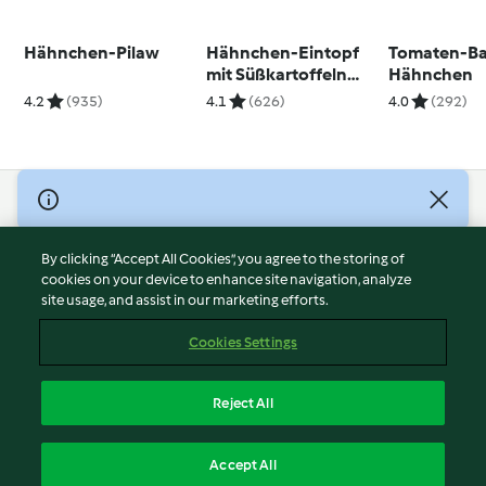
Hähnchen-Pilaw
Hähnchen-Eintopf
Tomaten-Ba
mit Süßkartoffeln
Hähnchen
und Kidneybohnen
4.2
(935)
4.1
(626)
4.0
(292)
© Copyright 2026
Terms of Service
By clicking “Accept All Cookies”, you agree to the storing of
Privacy Policy
cookies on your device to enhance site navigation, analyze
site usage, and assist in our marketing efforts.
Disclaimer
Imprint
Cookies Settings
Cookies
Report Content
Reject All
Withdraw Contract
English
Accept All