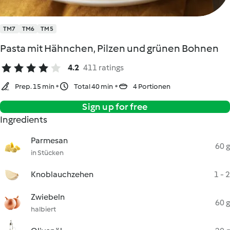
TM7
TM6
TM5
Pasta mit Hähnchen, Pilzen und grünen Bohnen
4.2
411 ratings
Prep. 15 min
Total 40 min
4 Portionen
Sign up for free
Ingredients
Parmesan
60 g
in Stücken
Knoblauchzehen
1 - 2
Zwiebeln
60 g
halbiert