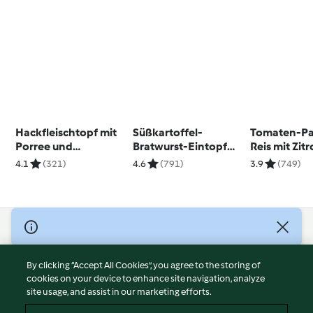
Hackfleischtopf mit
Süßkartoffel-
Tomaten-Pa
Porree und
Bratwurst-Eintopf
Reis mit Zit
Auberginen
mit Bohnen
Basilikum-
4.1
(321)
4.6
(791)
3.9
(749)
© Copyright 2026
Terms of Service
By clicking “Accept All Cookies”, you agree to the storing of
Privacy Policy
cookies on your device to enhance site navigation, analyze
site usage, and assist in our marketing efforts.
Disclaimer