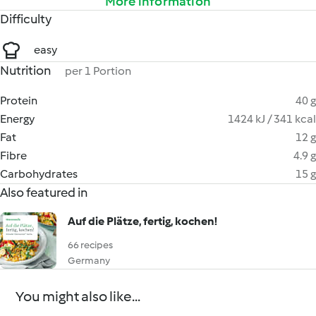
More information
Difficulty
easy
Nutrition
per 1 Portion
Protein
40 g
Energy
1424 kJ / 341 kcal
Fat
12 g
Fibre
4.9 g
Carbohydrates
15 g
Also featured in
Auf die Plätze, fertig, kochen!
66 recipes
Germany
You might also like...