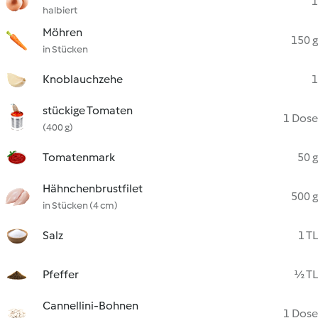
1
halbiert
Möhren
150 g
in Stücken
Knoblauchzehe
1
stückige Tomaten
1 Dose
(400 g)
Tomatenmark
50 g
Hähnchenbrustfilet
500 g
in Stücken (4 cm)
Salz
1 TL
Pfeffer
½ TL
Cannellini-Bohnen
1 Dose