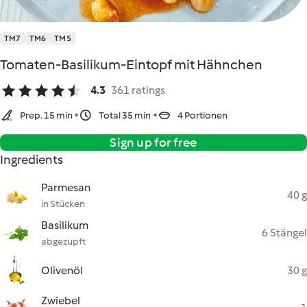
TM7
TM6
TM5
Tomaten-Basilikum-Eintopf mit Hähnchen
4.3
361 ratings
Prep. 15 min
Total 35 min
4 Portionen
Sign up for free
Ingredients
Parmesan
40 g
in Stücken
Basilikum
6 Stängel
abgezupft
Olivenöl
30 g
Zwiebel