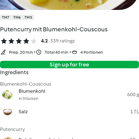
TM7
TM6
TM5
Putencurry mit Blumenkohl-Couscous
4.2
339 ratings
Prep. 20 min
Total 40 min
4 Portionen
Sign up for free
Ingredients
Blumenkohl-Couscous
Blumenkohl
600 g
in Stücken
Salz
1 TL
Putencurry