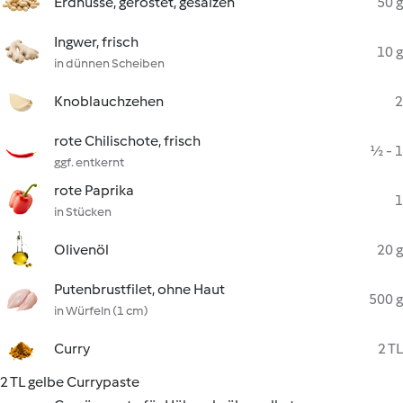
Erdnüsse, geröstet, gesalzen
50 g
Ingwer, frisch
10 g
in dünnen Scheiben
Knoblauchzehen
2
rote Chilischote, frisch
½ - 1
ggf. entkernt
rote Paprika
1
in Stücken
Olivenöl
20 g
Putenbrustfilet, ohne Haut
500 g
in Würfeln (1 cm)
Curry
2 TL
2 TL gelbe Currypaste