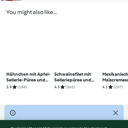
You might also like...
Hähnchen mit Apfel-
Schweinefilet mit
Mexikanisc
Sellerie-Püree und
Selleriepüree und
Maiscremes
Kürbisgemüse
Kapern-Zitronen-
Pute
3.9
(184)
4.3
(365)
4.1
(207)
Sauce
© Copyright 2026
Terms of Service