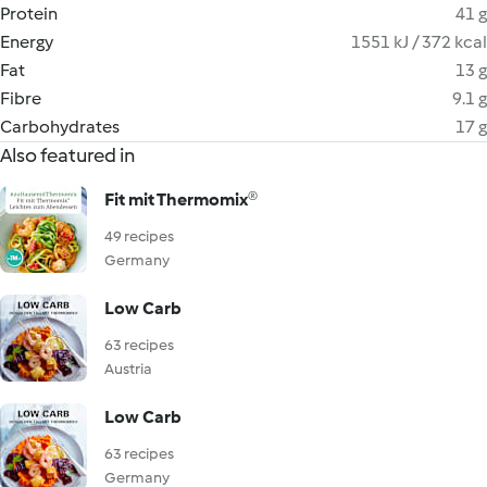
Protein
41 g
Energy
1551 kJ / 372 kcal
Fat
13 g
Fibre
9.1 g
Carbohydrates
17 g
Also featured in
Fit mit Thermomix®
49 recipes
Germany
Low Carb
63 recipes
Austria
Low Carb
63 recipes
Germany