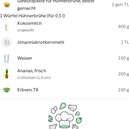
Gewürzpaste für Hühnerbrühe, selbst
1 geh. TL
gemacht
1 Würfel Hühnerbrühe (für 0,5 l)
Kokosmilch
400 g
ungesüßt
Johannisbrotkernmehl
1 TL
Wasser
100 g
Ananas, frisch
200 g
in Stücken (1,5 cm)
Erbsen, TK
100 g