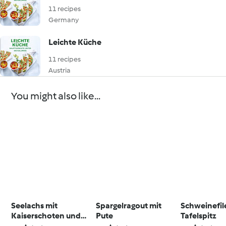
11 recipes
Germany
Leichte Küche
11 recipes
Austria
You might also like...
Seelachs mit
Spargelragout mit
Schweinefile
Kaiserschoten und
Pute
Tafelspitz
Kräuteröl