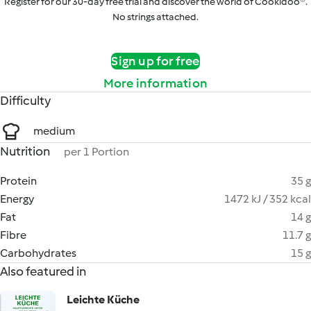
Register for our 30-day free trial and discover the world of Cookidoo®.
No strings attached.
Sign up for free
More information
Difficulty
medium
Nutrition
per 1 Portion
Protein
35 g
Energy
1472 kJ / 352 kcal
Fat
14 g
Fibre
11.7 g
Carbohydrates
15 g
Also featured in
Leichte Küche