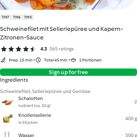
TM7
TM6
TM5
Schweinefilet mit Selleriepüree und Kapern-
Zitronen-Sauce
4.3
365 ratings
Prep. 15 min
Total 45 min
2 Portionen
Sign up for free
Ingredients
Schweinefilet, Selleriepüree und Gemüse
Schalotten
2
halbiert (ca. 30 g)
Knollensellerie
400 g
in Stücken
Wasser
500 g