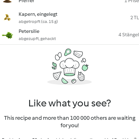
Pfeffer
1 Prise
Kapern, eingelegt
2 TL
abgetropft (ca. 15 g)
Petersilie
4 Stängel
abgezupft, gehackt
Like what you see?
This recipe and more than 100 000 others are waiting
for you!