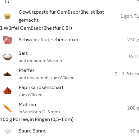
Gewürzpaste für Gemüsebrühe, selbst
1 geh. TL
gemacht
1 Würfel Gemüsebrühe (für 0,5 l)
Schweinefilet, sehenenfrei
250 g
Salz
½ TL
und mehr zum Würzen
Pfeffer
2 - 3 Prisen
und etwas mehr zum Würzen
Paprika rosenscharf
zum Würzen
Möhren
200 g
in Scheiben (2-3 mm)
200 g Porree, in Ringen (0,5-1 cm)
Saure Sahne
50 g