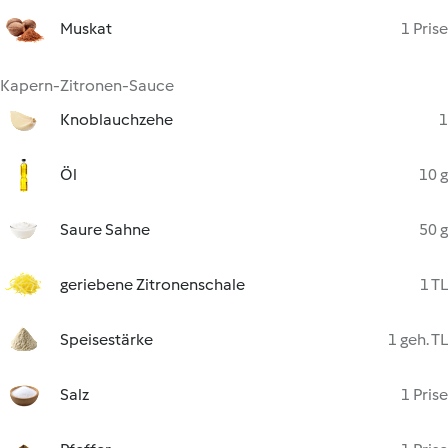
Muskat
1 Prise
Kapern-Zitronen-Sauce
Knoblauchzehe
1
Öl
10 g
Saure Sahne
50 g
geriebene Zitronenschale
1 TL
Speisestärke
1 geh. TL
Salz
1 Prise