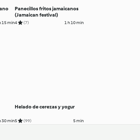
cano
Panecillos fritos jamaicanos
(Jamaican festival)
h 15 min
4
(7)
1 h 10 min
Helado de cerezas y yogur
h 30 min
5
(99)
5 min