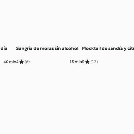
ndía
Sangría de moras sin alcohol
Mocktail de sandía y cít
40 min
4
(6)
15 min
5
(13)