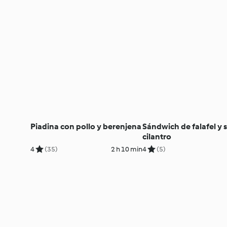
Piadina con pollo y berenjena
Sándwich de falafel y s
cilantro
4
(35)
2 h 10 min
4
(5)