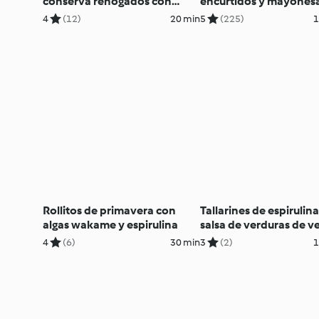
conserva rehogados con
encurtidos y mayones
beicon
4
(12)
20 min
5
(225)
1
Rollitos de primavera con
Tallarines de espirulin
algas wakame y espirulina
salsa de verduras de v
4
(6)
30 min
3
(2)
1