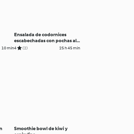
n
Ensalada de codornices
escabechadas con pochas al
vacío
10 min
4
(2)
25 h 45 min
on
Smoothie bowl de kiwi y