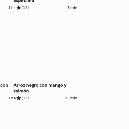
espirulina
1 h
4
(13)
5 min
 con
Arroz negro con mango y
salmón
1 h
4
(33)
35 min