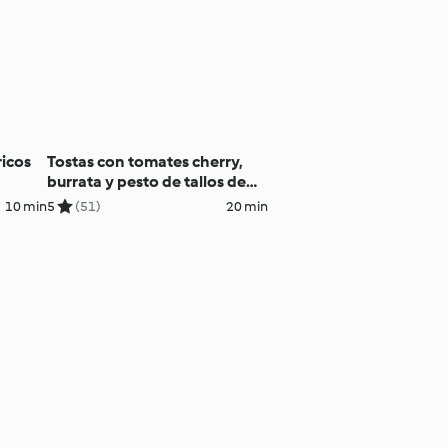
ricos
Tostas con tomates cherry,
burrata y pesto de tallos de
zanahoria
10 min
5
(51)
20 min