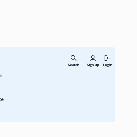
Skip
to
Search
Sign up
Login
main
content
a
te