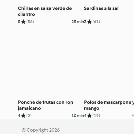
Chirlas en salsa verde de
Sardinas a la sal
cilantro
5
(58)
25 min
3
(61)
Ponche de frutas con ron
Polos de mascarpone 
jamaicano
mango
4
(2)
10 min
4
(19)
4
© Copyright 2026