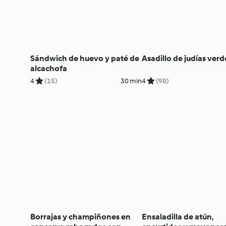
Sándwich de huevo y paté de
Asadillo de judías verd
alcachofa
4
(15)
30 min
4
(98)
Borrajas y champiñones en
Ensaladilla de atún,