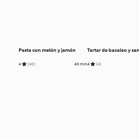
Pasta con melón y jamón
Tartar de bacalao y sa
4
(40)
40 min
4
(4)