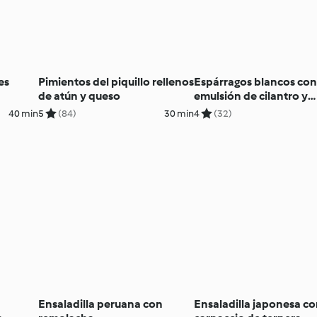
es
Pimientos del piquillo rellenos
Espárragos blancos co
de atún y queso
emulsión de cilantro y
berberechos
40 min
5
(84)
30 min
4
(32)
Ensaladilla peruana con
Ensaladilla japonesa c