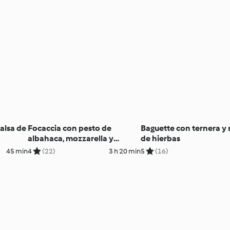
alsa de
Focaccia con pesto de
Baguette con ternera y 
albahaca, mozzarella y
de hierbas
tomate fresco
45 min
4
(22)
3 h 20 min
5
(16)