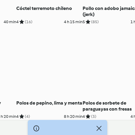
Cóctel terremoto chileno
Pollo con adobo jamai
(jerk)
40 min
4
(16)
4 h 15 min
5
(85)
1 
y
Polos de pepino, lima y menta
Polos de sorbete de
paraguayas con fresas
 h 20 min
4
(4)
8 h 20 min
4
(3)
4 