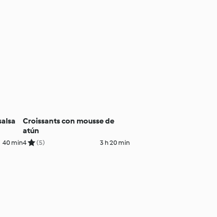
salsa
Croissants con mousse de
atún
40 min
4
(5)
3 h 20 min