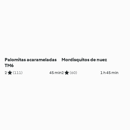
Palomitas acarameladas
Mordisquitos de nuez
TM6
2
(111)
45 min
2
(60)
1 h 45 min