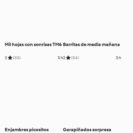
Mil hojas con sonrisas TM6
Barritas de media mañana
2
(55)
3 h
2
(54)
3 h
Enjambres picositos
Garapiñados sorpresa