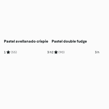
Pastel avellanado crispie
Pastel double fudge
1
(55)
3 h
2
(90)
3 h