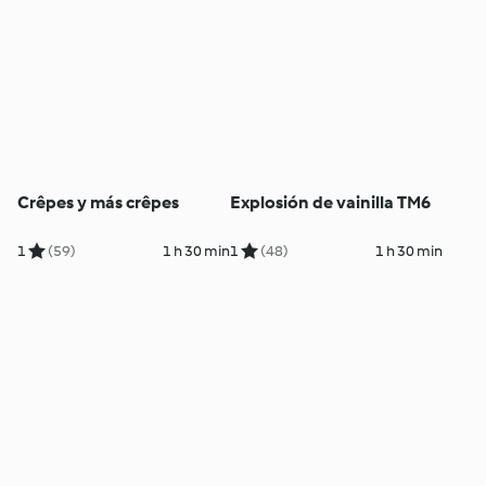
Crêpes y más crêpes
Explosión de vainilla TM6
1
(59)
1 h 30 min
1
(48)
1 h 30 min