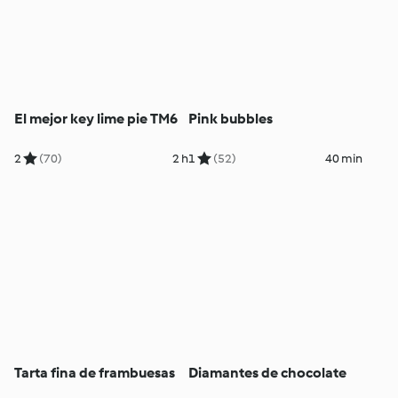
El mejor key lime pie TM6
Pink bubbles
2
(70)
2 h
1
(52)
40 min
Tarta fina de frambuesas
Diamantes de chocolate