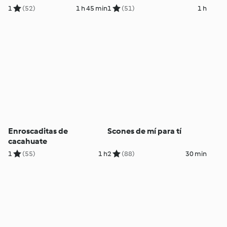
1
(52)
1 h 45 min
1
(51)
1 h
Enroscaditas de
Scones de mí para tí
cacahuate
1
(55)
1 h
2
(88)
30 min