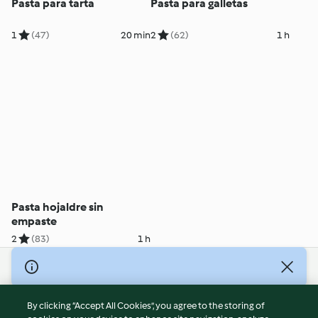
Pasta para tarta
Pasta para galletas
1
(47)
20 min
2
(62)
1 h
Pasta hojaldre sin
empaste
2
(83)
1 h
© Copyright 2026
Terms of Service
By clicking “Accept All Cookies”, you agree to the storing of