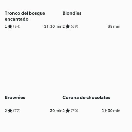
Tronco del bosque
Blondies
encantado
1
(54)
2 h 30 min
2
(69)
35 min
Brownies
Corona de chocolates
2
(77)
30 min
2
(70)
1 h 30 min