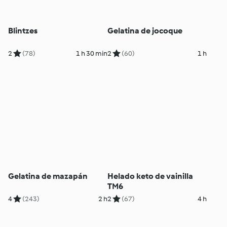
Blintzes
Gelatina de jocoque
2
(78)
1 h 30 min
2
(60)
1 h
Gelatina de mazapán
Helado keto de vainilla
TM6
4
(243)
2 h
2
(67)
4 h