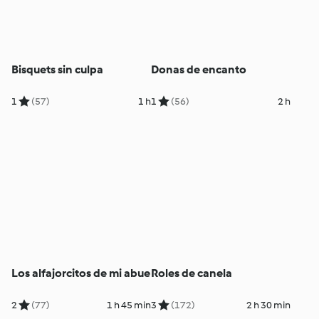
Bisquets sin culpa
Donas de encanto
1
(57)
1 h
1
(56)
2 h
Los alfajorcitos de mi abue
Roles de canela
2
(77)
1 h 45 min
3
(172)
2 h 30 min