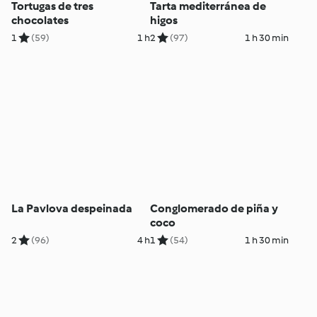
Tortugas de tres
Tarta mediterránea de
chocolates
higos
1
(59)
1 h
2
(97)
1 h 30 min
La Pavlova despeinada
Conglomerado de piña y
coco
2
(96)
4 h
1
(54)
1 h 30 min