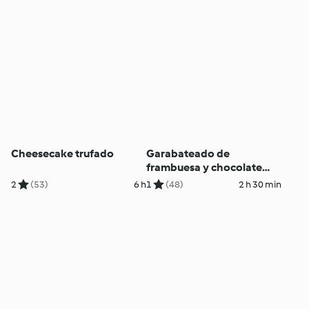
Cheesecake trufado
Garabateado de
frambuesa y chocolate
blanco
2
(53)
6 h
1
(48)
2 h 30 min