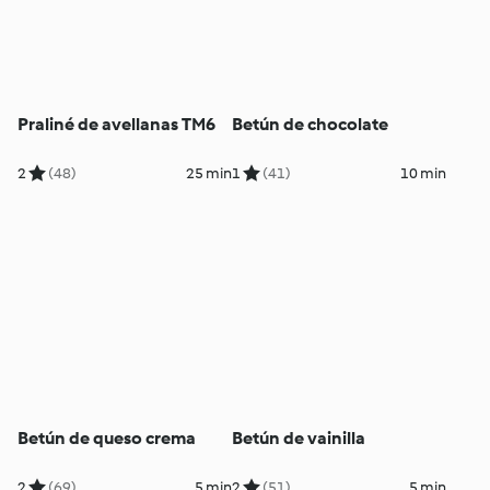
Praliné de avellanas TM6
Betún de chocolate
2
(48)
25 min
1
(41)
10 min
Betún de queso crema
Betún de vainilla
2
(69)
5 min
2
(51)
5 min