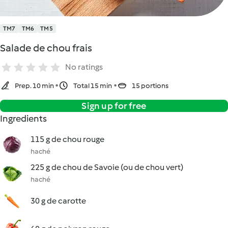
TM7
TM6
TM5
Salade de chou frais
No ratings
Prep. 10 min
Total 15 min
15 portions
Sign up for free
Ingredients
115 g de chou rouge
haché
225 g de chou de Savoie (ou de chou vert)
haché
30 g de carotte