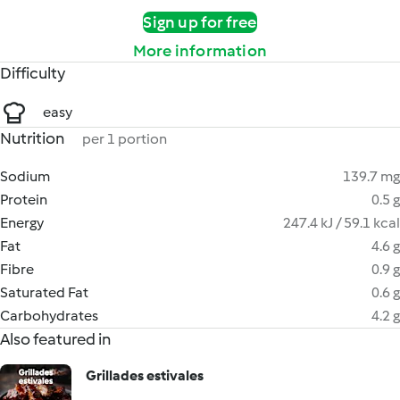
Sign up for free
More information
Difficulty
easy
Nutrition
per 1 portion
Sodium
139.7 mg
Protein
0.5 g
Energy
247.4 kJ / 59.1 kcal
Fat
4.6 g
Fibre
0.9 g
Saturated Fat
0.6 g
Carbohydrates
4.2 g
Also featured in
Grillades estivales