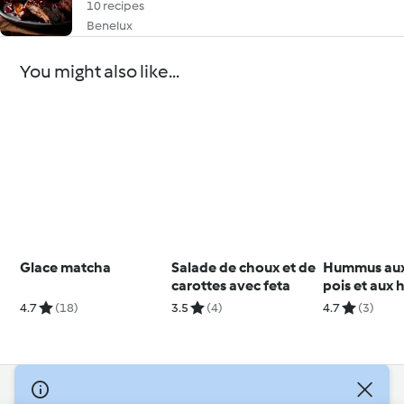
10 recipes
Benelux
You might also like...
Glace matcha
Salade de choux et de
Hummus aux
carottes avec feta
pois et aux 
blancs
4.7
(18)
3.5
(4)
4.7
(3)
© Copyright 2026