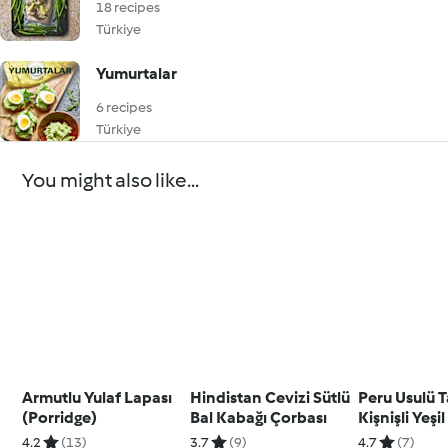
18 recipes
Türkiye
Yumurtalar
6 recipes
Türkiye
You might also like...
Armutlu Yulaf Lapası
Hindistan Cevizi Sütlü
Peru Usulü 
(Porridge)
Bal Kabağı Çorbası
Kişnişli Yeşi
Avokado Sal
4.2
(13)
3.7
(9)
4.7
(7)