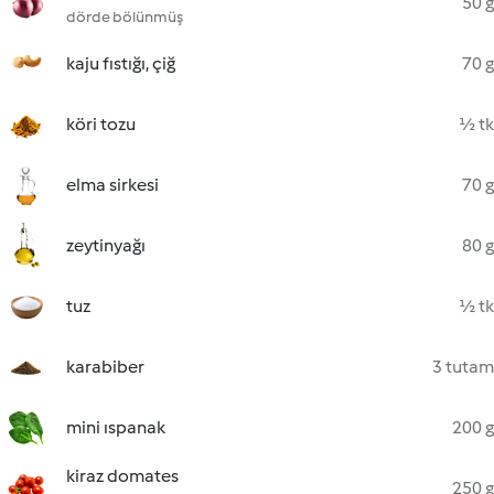
50 g
dörde bölünmüş
kaju fıstığı, çiğ
70 g
köri tozu
½ tk
elma sirkesi
70 g
zeytinyağı
80 g
tuz
½ tk
karabiber
3 tutam
mini ıspanak
200 g
kiraz domates
250 g