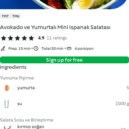
TM7
TM6
Avokado ve Yumurtalı Mini Ispanak Salatası
4.9
11 ratings
Prep. 15 min
Total 30 min
4 porsiyon
Sign up for free
Ingredients
Yumurta Pişirme
yumurta
5
su
1000 g
Salata Sosu ve Birleştirme
kırmızı soğan