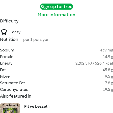
Sign up for free
More information
Difficulty
easy
Nutrition
per 1 porsiyon
Sodium
439 mg
Protein
14.9 g
Energy
2202.5 kJ / 526.4 kcal
Fat
45.8 g
Fibre
9.5 g
Saturated Fat
7.8 g
Carbohydrates
19.5 g
Also featured in
Fit ve Lezzetli