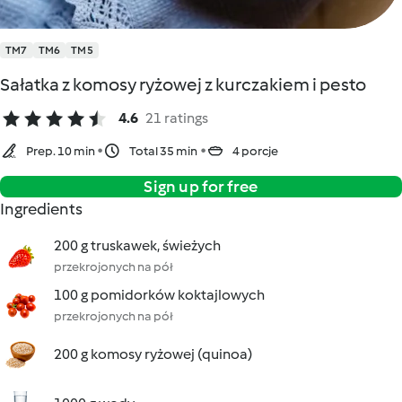
TM7
TM6
TM5
Sałatka z komosy ryżowej z kurczakiem i pesto
4.6
21 ratings
Prep. 10 min
Total 35 min
4 porcje
Sign up for free
Ingredients
200 g truskawek, świeżych
przekrojonych na pół
100 g pomidorków koktajlowych
przekrojonych na pół
200 g komosy ryżowej (quinoa)