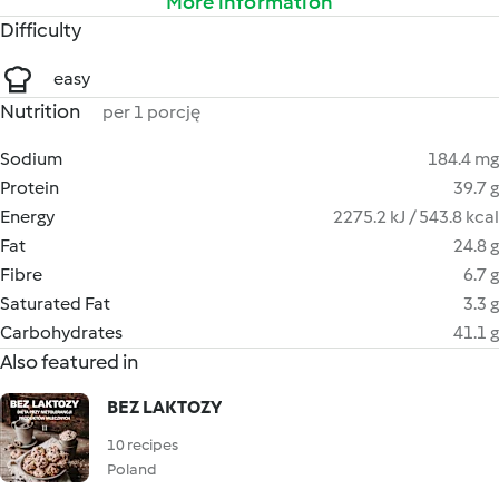
More information
Difficulty
easy
Nutrition
per 1 porcję
Sodium
184.4 mg
Protein
39.7 g
Energy
2275.2 kJ / 543.8 kcal
Fat
24.8 g
Fibre
6.7 g
Saturated Fat
3.3 g
Carbohydrates
41.1 g
Also featured in
BEZ LAKTOZY
10 recipes
Poland