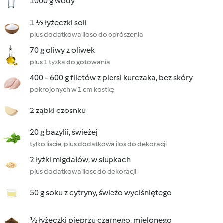
1000 g wody
1 ½ łyżeczki soli
plus dodatkowa ilosó do oprószenia
70 g oliwy z oliwek
plus 1 tyzka do gotowania
400 - 600 g filetów z piersi kurczaka, bez skóry
pokrojonych w 1 cm kostkę
2 ząbki czosnku
20 g bazylii, świeżej
tylko liscie, plus dodatkowa ilos do dekoracji
2 łyżki migdałów, w słupkach
plus dodatkowa ilosc do dekoracji
50 g soku z cytryny, świeżo wyciśniętego
½ łyżeczki pieprzu czarnego, mielonego