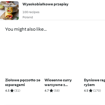
Wysokobiałkowe przepisy
100 recipes
Poland
You might also like...
Ziołowe pęczotto ze
Wiosenne curry
Dyniowe rag
szparagami
warzywne z
ryżem
cytrynowym ryżem
4.5
(31)
4.7
(58)
4.5
(170)