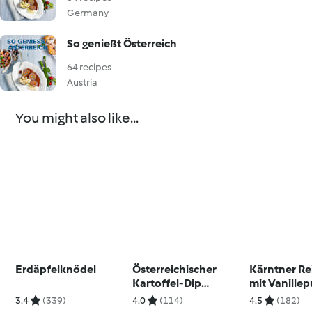
Germany
So genießt Österreich
64 recipes
Austria
You might also like...
Erdäpfelknödel
Österreichischer
Kärntner Re
Kartoffel-Dip
mit Vanille
(Erdapfelkas)
3.4
(339)
4.0
(114)
4.5
(182)