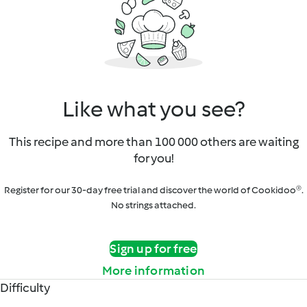
Like what you see?
This recipe and more than 100 000 others are waiting
for you!
Register for our 30-day free trial and discover the world of Cookidoo®.
No strings attached.
Sign up for free
More information
Difficulty