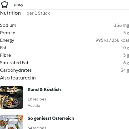
easy
Nutrition
per 1 Stück
Sodium
136 mg
Protein
5 g
Energy
995 kJ / 238 kcal
Fat
10 g
Fibre
3 g
Saturated Fat
6 g
Carbohydrates
34 g
Also featured in
Rund & Köstlich
10 recipes
Austria
So geniesst Österreich
64 recipes