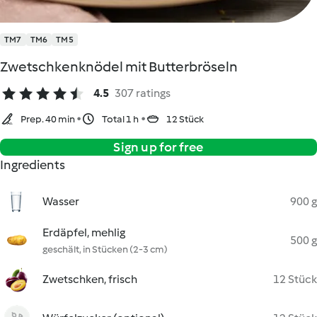
TM7
TM6
TM5
Zwetschkenknödel mit Butterbröseln
4.5
307 ratings
Prep. 40 min
Total 1 h
12 Stück
Sign up for free
Ingredients
Wasser
900 g
Erdäpfel, mehlig
500 g
geschält, in Stücken (2-3 cm)
Zwetschken, frisch
12 Stück