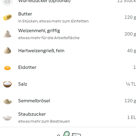
Würfelzucker (optional)
12 Stück
Butter
120 g
in Stücken, etwas mehr zum Einfetten
Weizenmehl, griffig
200 g
etwas mehr für die Arbeitsfläche
Hartweizengrieß, fein
40 g
Eidotter
1
Salz
¼ TL
Semmelbrösel
120 g
Staubzucker
1 EL
etwas mehr zum Bestreuen