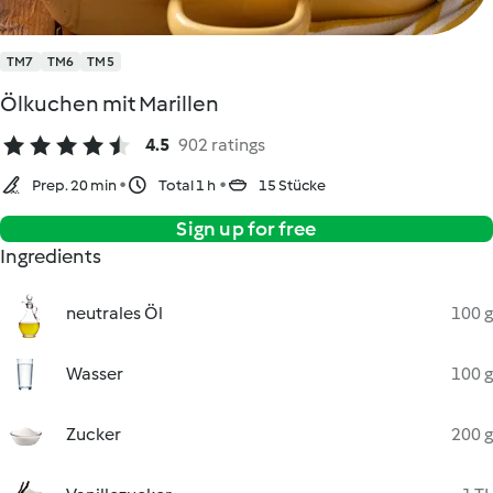
TM7
TM6
TM5
Ölkuchen mit Marillen
4.5
902 ratings
Prep. 20 min
Total 1 h
15 Stücke
Sign up for free
Ingredients
neutrales Öl
100 g
Wasser
100 g
Zucker
200 g