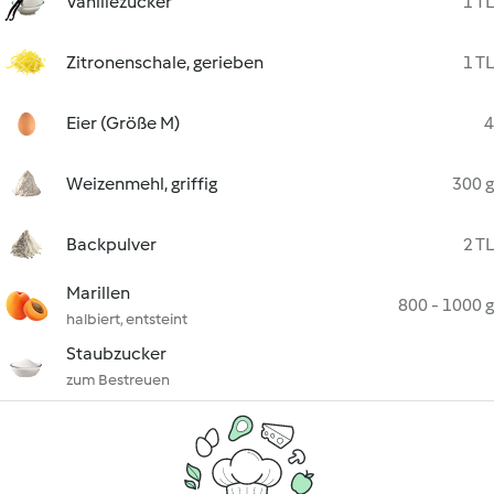
Vanillezucker
1 TL
Zitronenschale, gerieben
1 TL
Eier (Größe M)
4
Weizenmehl, griffig
300 g
Backpulver
2 TL
Marillen
800 - 1000 g
halbiert, entsteint
Staubzucker
zum Bestreuen