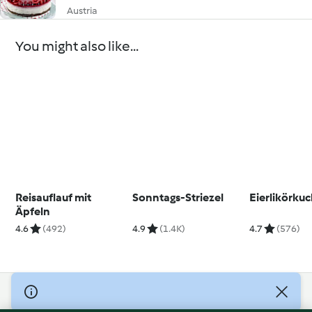
Austria
You might also like...
Reisauflauf mit
Sonntags-Striezel
Eierlikörku
Äpfeln
4.6
(492)
4.9
(1.4K)
4.7
(576)
© Copyright 2026