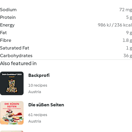
Sodium
72 mg
Protein
5 g
Energy
986 kJ / 236 kcal
Fat
9 g
Fibre
1.8 g
Saturated Fat
1 g
Carbohydrates
36 g
Also featured in
Backprofi
10 recipes
Austria
Die süßen Seiten
61 recipes
Austria