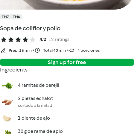
TM7
TM6
Sopa de coliflor y pollo
4.2
12 ratings
Prep. 15 min
Total 40 min
4 porciones
Sign up for free
Ingredients
4 ramitas de perejil
2 piezas echalot
cortado a la mitad
1 diente de ajo
30 g de rama de apio