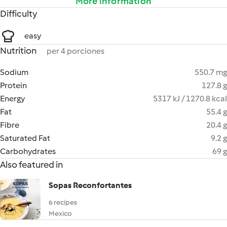
More information
Difficulty
easy
Nutrition
per 4 porciones
Sodium
550.7 mg
Protein
127.8 g
Energy
5317 kJ / 1270.8 kcal
Fat
55.4 g
Fibre
20.4 g
Saturated Fat
9.2 g
Carbohydrates
69 g
Also featured in
Sopas Reconfortantes
6 recipes
Mexico