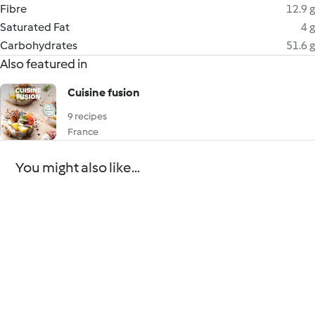
Fibre
12.9 g
Saturated Fat
4 g
Carbohydrates
51.6 g
Also featured in
Cuisine fusion
9 recipes
France
You might also like...