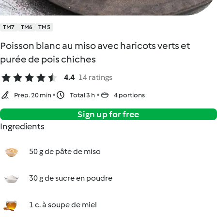
TM7
TM6
TM5
Poisson blanc au miso avec haricots verts et
purée de pois chiches
4.4
14 ratings
Prep. 20 min
Total 3 h
4 portions
Sign up for free
Ingredients
50 g de pâte de miso
30 g de sucre en poudre
1 c. à soupe de miel