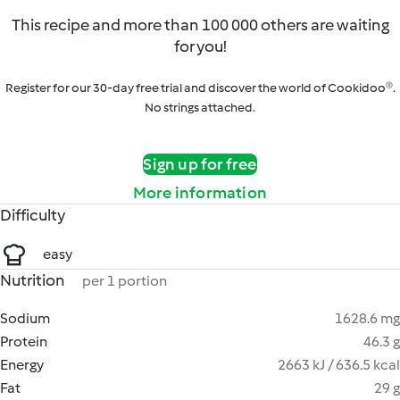
This recipe and more than 100 000 others are waiting
for you!
Register for our 30-day free trial and discover the world of Cookidoo®.
No strings attached.
Sign up for free
More information
Difficulty
easy
Nutrition
per 1 portion
Sodium
1628.6 mg
Protein
46.3 g
Energy
2663 kJ / 636.5 kcal
Fat
29 g