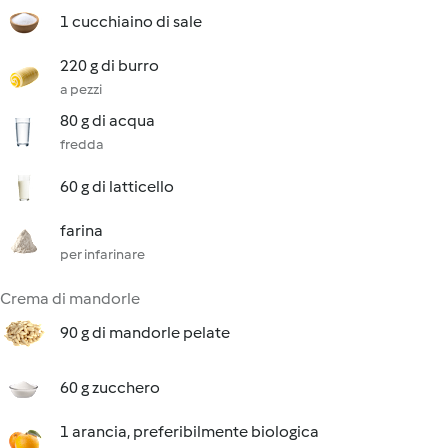
1 cucchiaino di sale
220 g di burro
a pezzi
80 g di acqua
fredda
60 g di latticello
farina
per infarinare
Crema di mandorle
90 g di mandorle pelate
60 g zucchero
1 arancia, preferibilmente biologica