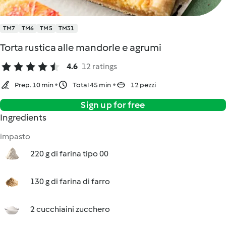
TM7
TM6
TM5
TM31
Torta rustica alle mandorle e agrumi
4.6
12 ratings
Prep. 10 min
Total 45 min
12 pezzi
Sign up for free
Ingredients
impasto
220 g di farina tipo 00
130 g di farina di farro
2 cucchiaini zucchero