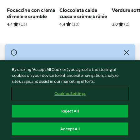
Focaccine con crema
Cioccolata calda
Verdure sot
di mele e crumble
zucca e crème brûlée
4.4
(13)
4.4
(10)
3.0
(2)
© Copyright 2026
Terms of Service
By clicking “Accept All Cookies”, you agree to the storing of
Privacy Policy
cookies on your device to enhance site navigation, analyze
site usage, and assist in our marketing efforts.
Disclaimer
Imprint
Cookies Settings
Cookies
Report Content
Reject All
Withdraw Contract
English
Accept All