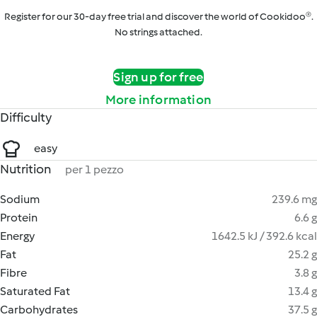
Register for our 30-day free trial and discover the world of Cookidoo®.
No strings attached.
Sign up for free
More information
Difficulty
easy
Nutrition
per 1 pezzo
Sodium
239.6 mg
Protein
6.6 g
Energy
1642.5 kJ / 392.6 kcal
Fat
25.2 g
Fibre
3.8 g
Saturated Fat
13.4 g
Carbohydrates
37.5 g