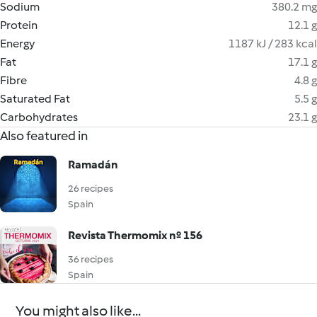
Sodium
380.2 mg
Protein
12.1 g
Energy
1187 kJ / 283 kcal
Fat
17.1 g
Fibre
4.8 g
Saturated Fat
5.5 g
Carbohydrates
23.1 g
Also featured in
Ramadán
26 recipes
Spain
Revista Thermomix nº 156
36 recipes
Spain
You might also like...