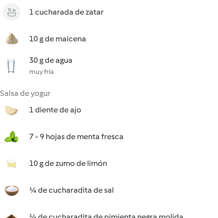
1 cucharada de zatar
10 g de maicena
30 g de agua
muy fría
Salsa de yogur
1 diente de ajo
7 - 9 hojas de menta fresca
10 g de zumo de limón
¼ de cucharadita de sal
¼ de cucharadita de pimienta negra molida