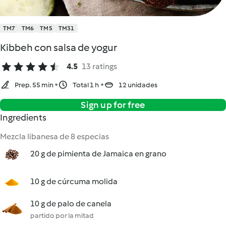
TM7
TM6
TM5
TM31
Kibbeh con salsa de yogur
4.5
13 ratings
Prep. 55 min
Total 1 h
12 unidades
Sign up for free
Ingredients
Mezcla libanesa de 8 especias
20 g de pimienta de Jamaica en grano
10 g de cúrcuma molida
10 g de palo de canela
partido por la mitad