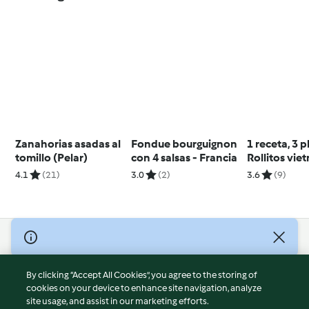
Zanahorias asadas al
Fondue bourguignon
1 receta, 3 p
tomillo (Pelar)
con 4 salsas - Francia
Rollitos vie
con pulled p
4.1
(21)
3.0
(2)
3.6
(9)
Tacos con p
pork. Ensal
judías negra
pulled pork
© Copyright 2026
Terms of Service
By clicking “Accept All Cookies”, you agree to the storing of
Privacy Policy
cookies on your device to enhance site navigation, analyze
site usage, and assist in our marketing efforts.
Disclaimer