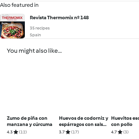
Also featured in
Revista Thermomix nº 148
35 recipes
Spain
You might also like...
Zumo de piña con
Huevos de codorniz y
Huevitos es
manzana y cúrcuma
espárragos con salsa
con pollo
de mostaza
4.3
(12)
3.7
(17)
4.7
(3)