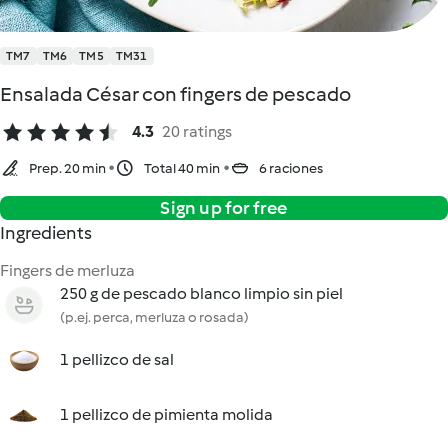
TM7
TM6
TM5
TM31
Ensalada César con fingers de pescado
4.3
20 ratings
Prep. 20 min
Total 40 min
6 raciones
Sign up for free
Ingredients
Fingers de merluza
250 g de pescado blanco limpio sin piel
(p.ej. perca, merluza o rosada)
1 pellizco de sal
1 pellizco de pimienta molida