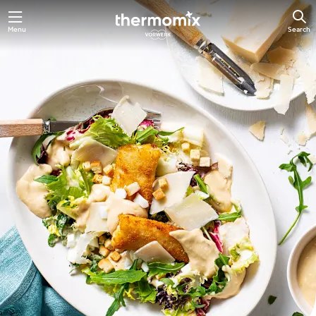
Skip
Menu
Search
to
main
content