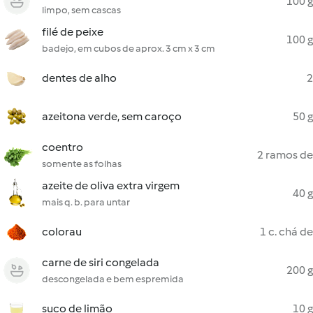
100 g
limpo, sem cascas
filé de peixe
100 g
badejo, em cubos de aprox. 3 cm x 3 cm
dentes de alho
2
azeitona verde, sem caroço
50 g
coentro
2 ramos de
somente as folhas
azeite de oliva extra virgem
40 g
mais q. b. para untar
colorau
1 c. chá de
carne de siri congelada
200 g
descongelada e bem espremida
suco de limão
10 g