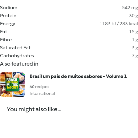
Sodium
542 mg
Protein
30 g
Energy
1183 kJ / 283 kcal
Fat
15 g
Fibre
1 g
Saturated Fat
3 g
Carbohydrates
7 g
Also featured in
Brasil um país de muitos sabores - Volume 1
60 recipes
International
You might also like...