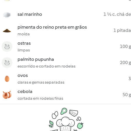
sal marinho
1 ½ c. chá de
pimenta do reino preta em grãos
1 pitada
moída
ostras
100 g
limpas
palmito pupunha
200 g
escorrido e cortado em rodelas
ovos
3
claras e gemas separadas
cebola
50 g
cortada em rodelas finas