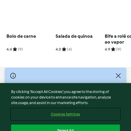
Bolo de carne
Salada de quinoa
Bife a rolê 
ao vapor
4.4
(9)
4.0
(4)
4.9
(9)
© Copyright 2026
Terms of Service
By clicking “Accept All Cookies”, you agree to the storing of
Privacy Policy
cookies on your device to enhance site navigation, analyze
site usage, and assist in our marketing efforts.
Disclaimer
Imprint
Cookies Settings
Cookies
Report Content
Reject All