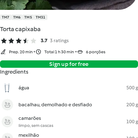
TM7
TM6
TM5
TM31
Torta capixaba
3.7
3 ratings
Prep. 20 min
Total 1 h 30 min
6 porções
Sign up for free
Ingredients
água
500 g
bacalhau, demolhado e desfiado
200 g
camarões
100 g
limpo, sem cascas
mexilhão