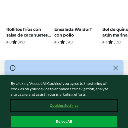
Rollitos fríos con
Ensalada Waldorf
Bol de quin
salsa de cacahuetes
con pollo
atún marin
(Goi cuon) - Vietnam
(Cocción de
4.8
(92)
4.7
(38)
4.3
(12)
© Copyright 2026
Terms of Service
By clicking “Accept All Cookies”, you agree to the storing of
Privacy Policy
cookies on your device to enhance site navigation, analyze
site usage, and assist in our marketing efforts.
Disclaimer
Imprint
Cookies Settings
Cookies
Report Content
Reject All
Withdraw Contract