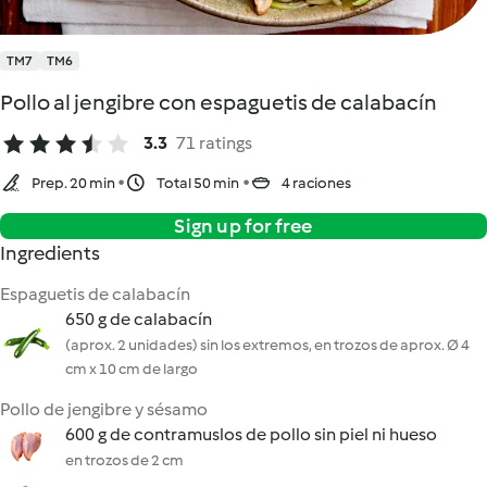
TM7
TM6
Pollo al jengibre con espaguetis de calabacín
3.3
71 ratings
Prep. 20 min
Total 50 min
4 raciones
Sign up for free
Ingredients
Espaguetis de calabacín
650 g de calabacín
(aprox. 2 unidades) sin los extremos, en trozos de aprox. Ø 4
cm x 10 cm de largo
Pollo de jengibre y sésamo
600 g de contramuslos de pollo sin piel ni hueso
en trozos de 2 cm