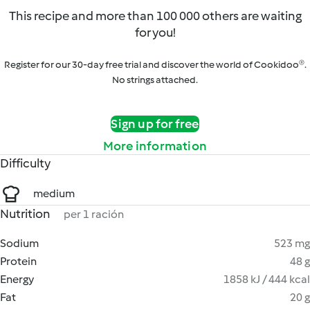
This recipe and more than 100 000 others are waiting
for you!
Register for our 30-day free trial and discover the world of Cookidoo®.
No strings attached.
Sign up for free
More information
Difficulty
medium
Nutrition
per 1 ración
Sodium
523 mg
Protein
48 g
Energy
1858 kJ / 444 kcal
Fat
20 g