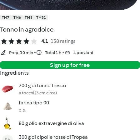
TM7
TM6
TM5
TM31
Tonno in agrodolce
4.1
138 ratings
Prep. 10 min
Total 1 h
4 porzioni
Sign up for free
Ingredients
700 g di tonno fresco
a tocchi (3 cm circa)
farina tipo 00
q.b.
80 g olio extravergine di oliva
300 g di cipolle rosse di Tropea