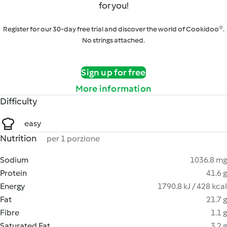
for you!
Register for our 30-day free trial and discover the world of Cookidoo®.
No strings attached.
Sign up for free
More information
Difficulty
easy
Nutrition
per 1 porzione
Sodium
1036.8 mg
Protein
41.6 g
Energy
1790.8 kJ / 428 kcal
Fat
21.7 g
Fibre
1.1 g
Saturated Fat
3.2 g