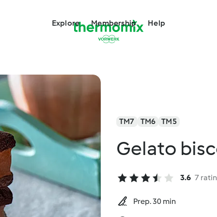
Explore
Membership
Help
TM7
TM6
TM5
Gelato bisc
3.6
7 rati
Prep. 30 min