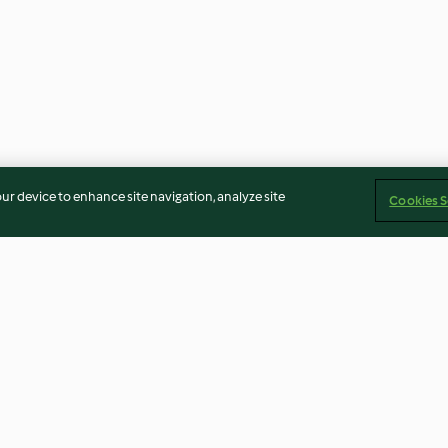
our device to enhance site navigation, analyze site
Cookies S
ccostelle
Tortine al cioccolato
Tortine all'aran
3.5
(2)
4.4
(17)