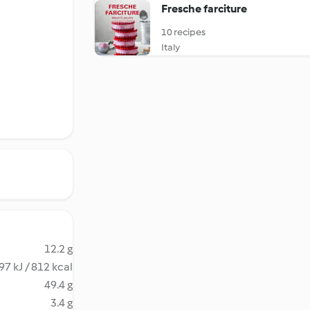
Fresche farciture
10 recipes
Italy
12.2 g
97 kJ / 812 kcal
49.4 g
3.4 g