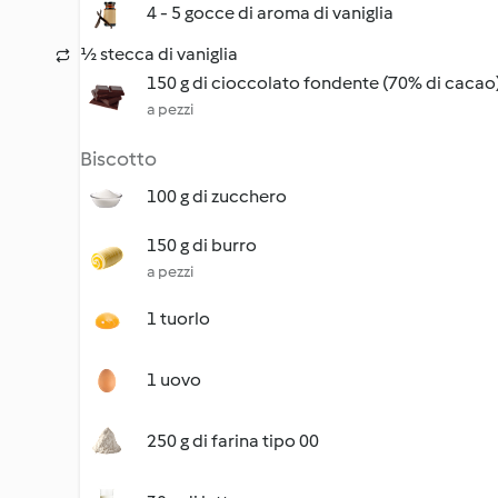
4 - 5 gocce di aroma di vaniglia
½ stecca di vaniglia
150 g di cioccolato fondente (70% di cacao
a pezzi
Biscotto
100 g di zucchero
150 g di burro
a pezzi
1 tuorlo
1 uovo
250 g di farina tipo 00