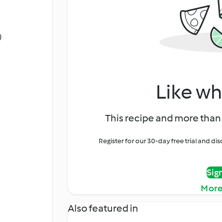
)
Like wh
This recipe and more than 
Register for our 30-day free trial and d
Sig
More
Also featured in