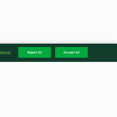
ettings
Reject All
Accept All
cia e cioccolato
Ciambelle salate
3.0
(5)