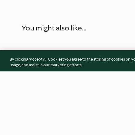
You might also like...
By clicking “Accept All Cookies”, you agree to the storing of cookies on y
usage, and assist in our marketing efforts.
Pandoro al caffè con salsa al
Gelato biscotto cio
caramello
3.5
(33)
3.7
(17)