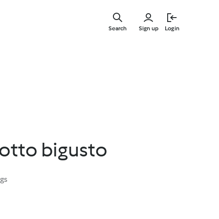
Skip
to
Search
Sign up
Login
main
content
otto bigusto
ngs