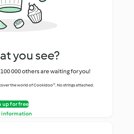
at you see?
100 000 others are waiting for you!
iscover the world of Cookidoo®. No strings attached.
n up for free
 information