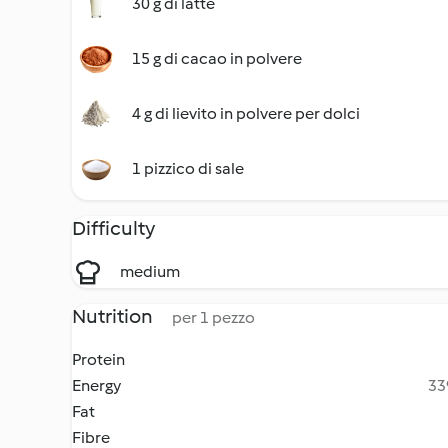
30 g di latte
15 g di cacao in polvere
4 g di lievito in polvere per dolci
1 pizzico di sale
Difficulty
medium
Nutrition
per 1 pezzo
Protein
Energy
33
Fat
Fibre