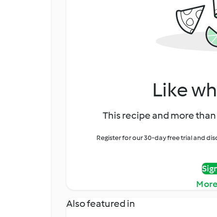
Like wh
This recipe and more than 
Register for our 30-day free trial and d
Sig
More
Also featured in