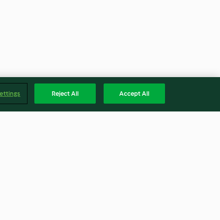
ettings
Reject All
Accept All
olato
Ciambelle salate
3.0
(5)