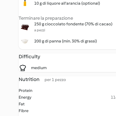
10 g di liquore all'arancia (optional)
Terminare la preparazione
250 g cioccolato fondente (70% di cacao)
a pezzi
200 g di panna (min. 30% di grassi)
Difficulty
medium
Nutrition
per 1 pezzo
Protein
Energy
11
Fat
Fibre