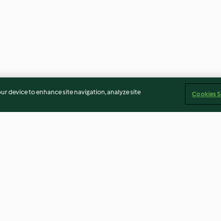
our device to enhance site navigation, analyze site
Cookies S
a fragola
Gelato biscotto bigusto
Tortine al ciocc
3.6
(7)
3.5
(2)