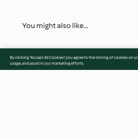
You might also like...
By clicking “Accept All Cookies”, you agree to the storing of cookies on y
usage, and assist in our marketing efforts.
Cestini di crema al caffè
Gelato biscotto all
4.1
(17)
2.7
(9)