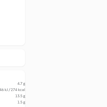
4.7 g
46 kJ / 274 kcal
13.5 g
1.5 g