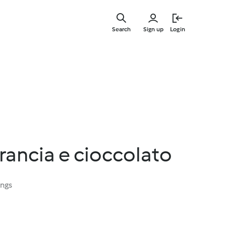
Skip
to
Search
Sign up
Login
main
content
arancia e cioccolato
ings