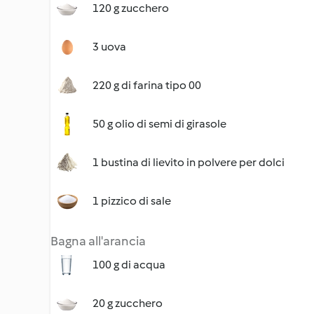
120 g zucchero
3 uova
220 g di farina tipo 00
50 g olio di semi di girasole
1 bustina di lievito in polvere per dolci
1 pizzico di sale
Bagna all'arancia
100 g di acqua
20 g zucchero