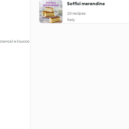
Soffici merendine
10 recipes
Italy
bianca) e il succo