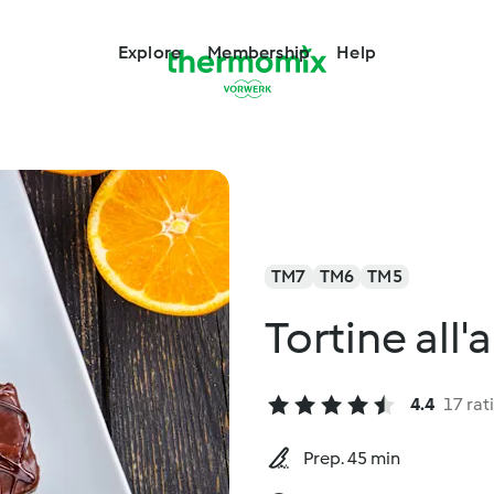
Explore
Membership
Help
TM7
TM6
TM5
Tortine all'
4.4
17 rat
Prep. 45 min