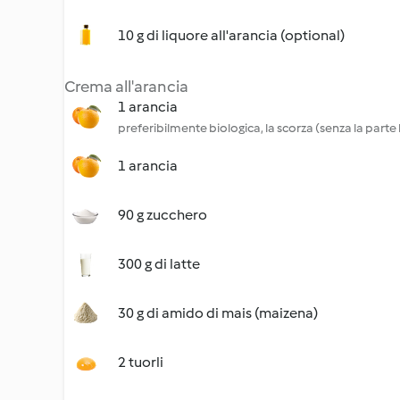
10 g di liquore all'arancia (optional)
Crema all'arancia
1 arancia
preferibilmente biologica, la scorza (senza la parte 
1 arancia
90 g zucchero
300 g di latte
30 g di amido di mais (maizena)
2 tuorli