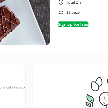
Total 2 h
18 pezzi
Sign up for free
bianca) e il succo