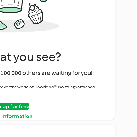
at you see?
100 000 others are waiting for you!
iscover the world of Cookidoo®. No strings attached.
n up for free
 information