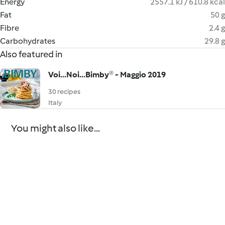
Energy
2557.1 kJ / 610.8 kcal
Fat
50 g
Fibre
2.4 g
Carbohydrates
29.8 g
Also featured in
Voi...Noi...Bimby® - Maggio 2019
30 recipes
Italy
You might also like...