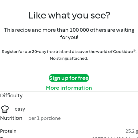
Like what you see?
This recipe and more than 100 000 others are waiting
for you!
Register for our 30-day free trial and discover the world of Cookidoo®.
No strings attached.
Sign up for free
More information
Difficulty
easy
Nutrition
per 1 porzione
Protein
25.2 g