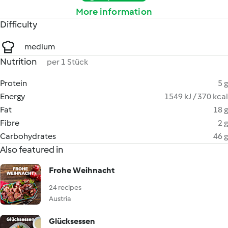
More information
Difficulty
medium
Nutrition
per 1 Stück
Protein
5 g
Energy
1549 kJ / 370 kcal
Fat
18 g
Fibre
2 g
Carbohydrates
46 g
Also featured in
Frohe Weihnacht
24 recipes
Austria
Glücksessen