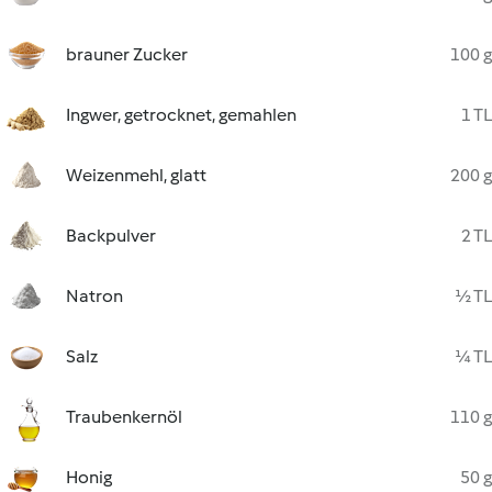
brauner Zucker
100 g
Ingwer, getrocknet, gemahlen
1 TL
Weizenmehl, glatt
200 g
Backpulver
2 TL
Natron
½ TL
Salz
¼ TL
Traubenkernöl
110 g
Honig
50 g