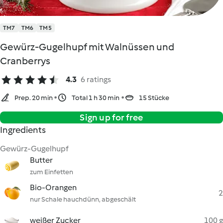
TM7
TM6
TM5
Gewürz-Gugelhupf mit Walnüssen und
Cranberrys
4.3
6 ratings
Prep. 20 min
Total 1 h 30 min
15 Stücke
Sign up for free
Ingredients
Gewürz-Gugelhupf
Butter
zum Einfetten
Bio-Orangen
2
nur Schale hauchdünn, abgeschält
weißer Zucker
100 g