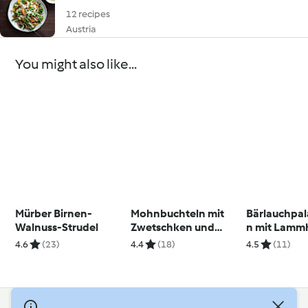
12 recipes
Austria
You might also like...
Mürber Birnen-
Mohnbuchteln mit
Bärlauchpal
Walnuss-Strudel
Zwetschken und
n mit Lamm
Rum-Vanille-Sauce
und Sauerr
4.6
(23)
4.4
(18)
4.5
(11)