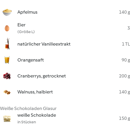
Apfelmus
140 g
Eier
3
(Größe L)
natürlicher Vanilleextrakt
1 TL
Orangensaft
90 g
Cranberrys, getrocknet
200 g
Walnuss, halbiert
140 g
Weiße Schokoladen Glasur
weiße Schokolade
150 g
in Stücken