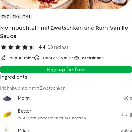
TM7
TM6
TM5
Mohnbuchteln mit Zwetschken und Rum-Vanille-
Sauce
4.4
18 ratings
Prep. 45 min
Total 2 h 55 min
6 Portionen
Sign up for free
Ingredients
Mohnbuchteln mit Zwetschken
Mohn
60 g
Butter
115 g
in Stücken, etwas mehr zum Einfetten
Milch
250 g