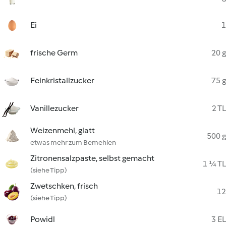
Ei
1
frische Germ
20 g
Feinkristallzucker
75 g
Vanillezucker
2 TL
Weizenmehl, glatt
500 g
etwas mehr zum Bemehlen
Zitronensalzpaste, selbst gemacht
1 ¼ TL
(siehe Tipp)
Zwetschken, frisch
12
(siehe Tipp)
Powidl
3 EL