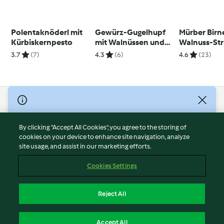
Polentaknöderl mit
Gewürz-Gugelhupf
Mürber Birn
Kürbiskernpesto
mit Walnüssen und
Walnuss-Str
Cranberrys
3.7
(7)
4.3
(6)
4.6
(23)
© Copyright 2026
Terms of Service
By clicking “Accept All Cookies”, you agree to the storing of
Privacy Policy
cookies on your device to enhance site navigation, analyze
site usage, and assist in our marketing efforts.
Disclaimer
Imprint
Cookies Settings
Cookies
Report Content
Reject All
Withdraw Contract
English
Accept All