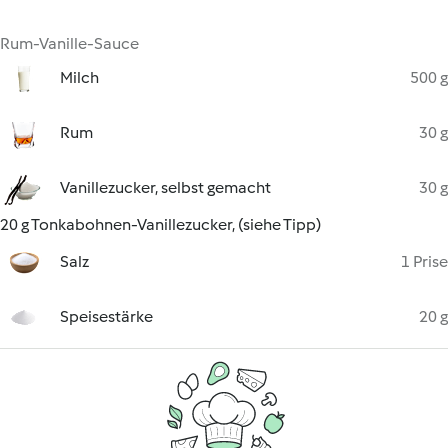
Rum-Vanille-Sauce
Milch
500 g
Rum
30 g
Vanillezucker, selbst gemacht
30 g
20 g Tonkabohnen-Vanillezucker, (siehe Tipp)
Salz
1 Prise
Speisestärke
20 g