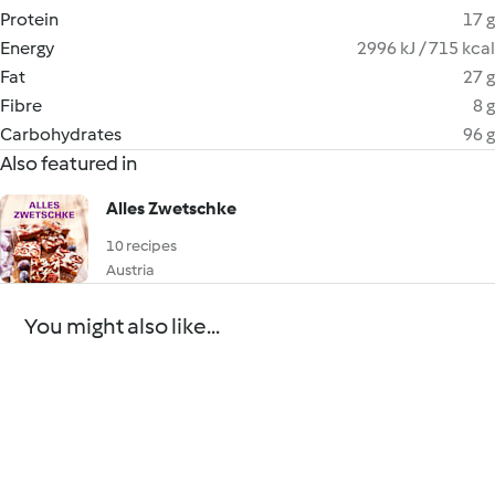
Protein
17 g
Energy
2996 kJ / 715 kcal
Fat
27 g
Fibre
8 g
Carbohydrates
96 g
Also featured in
Alles Zwetschke
10 recipes
Austria
You might also like...