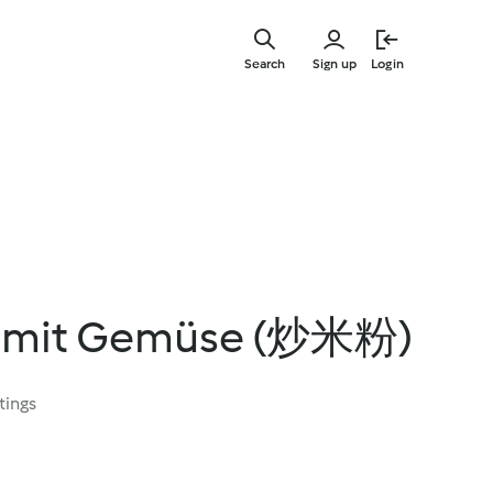
Skip
to
Search
Sign up
Login
main
content
n mit Gemüse (炒米粉)
tings