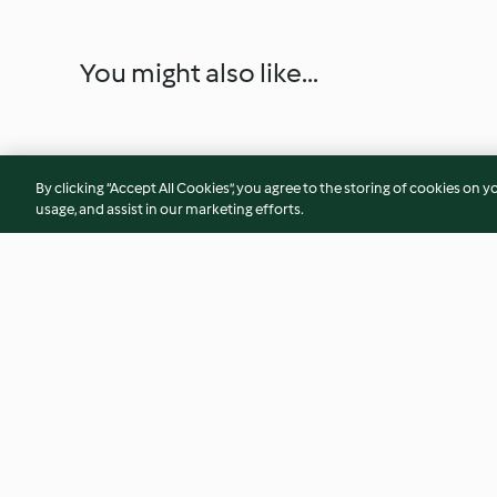
You might also like...
By clicking “Accept All Cookies”, you agree to the storing of cookies on y
usage, and assist in our marketing efforts.
Rotes Fisch-Curry
Lachs Tikka mit g
Reis
3.5
(88)
3.8
(85)