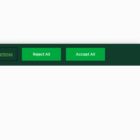
ettings
Reject All
Accept All
-Forellen auf
Udon-Nudeln mit Gemüse (炒
乌龙面)
3.8
(37)