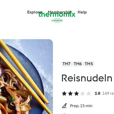
Explore
Membership
Help
TM7
TM6
TM5
Reisnudel
2.8
149 ra
Prep. 15 min