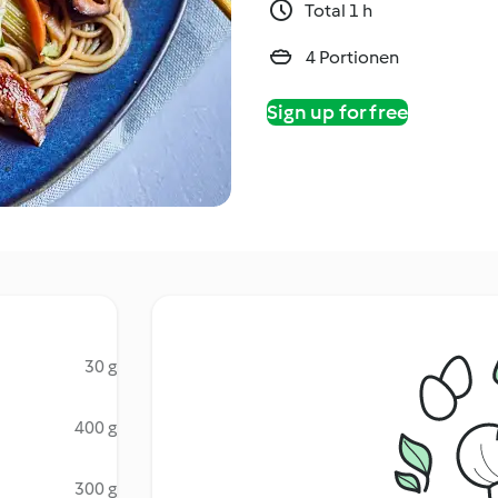
Total 1 h
4 Portionen
Sign up for free
30 g
400 g
300 g