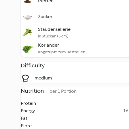
Pfeffer
Zucker
Staudensellerie
in Stücken (5 cm)
Koriander
abgezupft, zum Bestreuen
Difficulty
medium
Nutrition
per 1 Portion
Protein
Energy
16
Fat
Fibre