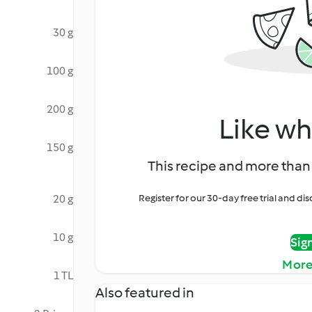
30 g
100 g
200 g
Like wh
150 g
This recipe and more than 
20 g
Register for our 30-day free trial and d
10 g
Sig
More
1 TL
Also featured in