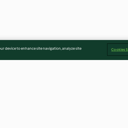
our device to enhance site navigation, analyze site
Cookies S
edämpftem
Asiatisches Shiitake-Gemüse
Gedämpfte Asia
Spinat
4.0
(100)
4.2
(20)