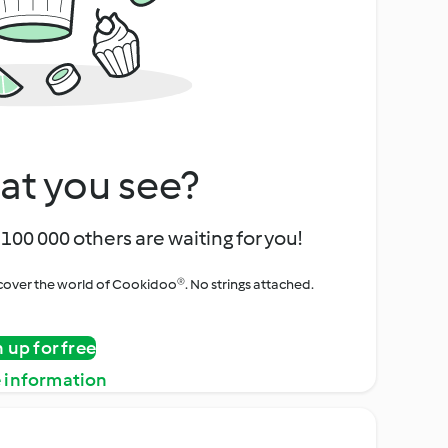
at you see?
100 000 others are waiting for you!
iscover the world of Cookidoo®. No strings attached.
n up for free
 information