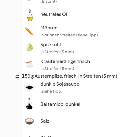
(Instant)
neutrales Öl
Möhren
in dünnen Streifen (siehe Tipp)
Spitzkohl
in Streifen (5 mm)
Kräuterseitlinge, frisch
in Streifen (5 mm)
150 g Austernpilze, frisch, in Streifen (5 mm)
dunkle Sojasauce
(siehe Tipp)
Balsamico, dunkel
Salz