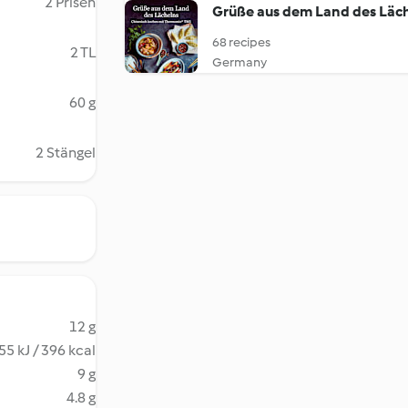
2 Prisen
Grüße aus dem Land des Läc
68 recipes
2 TL
Germany
60 g
2 Stängel
12 g
55 kJ / 396 kcal
9 g
4.8 g