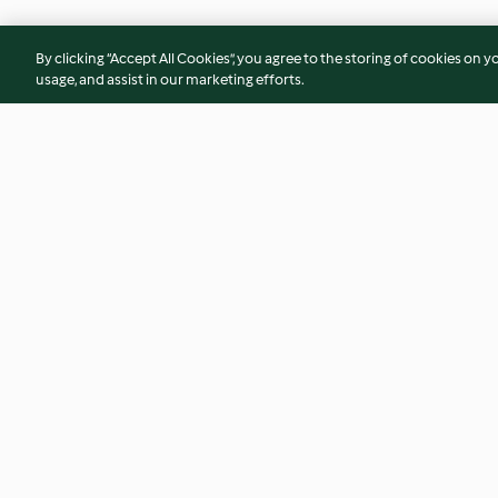
By clicking “Accept All Cookies”, you agree to the storing of cookies on y
usage, and assist in our marketing efforts.
Purée z marchewki i pieczonej
Sycąca zupa krem z 
papryki konserwowej
jabłkiem i majeran
3.8
(24)
4.1
(213)
© Copyright 2026