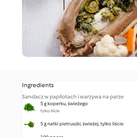
Ingredients
Sandacz w papilotach i warzywa na parze
5 g koperku, świeżego
tylko liście
5 g natki pietruszki, świeżej, tylko liście