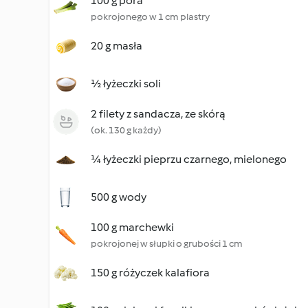
100 g pora
pokrojonego w 1 cm plastry
20 g masła
½ łyżeczki soli
2 filety z sandacza, ze skórą
(ok. 130 g każdy)
¼ łyżeczki pieprzu czarnego, mielonego
500 g wody
100 g marchewki
pokrojonej w słupki o grubości 1 cm
150 g różyczek kalafiora