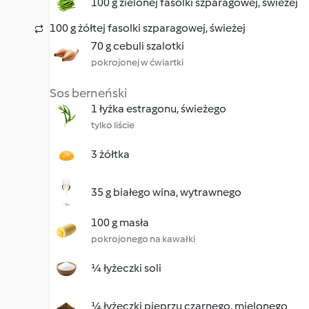
100 g zielonej fasolki szparagowej, świeżej
100 g żółtej fasolki szparagowej, świeżej
70 g cebuli szalotki
pokrojonej w ćwiartki
Sos berneński
1 łyżka estragonu, świeżego
tylko liście
3 żółtka
35 g białego wina, wytrawnego
100 g masła
pokrojonego na kawałki
¼ łyżeczki soli
¼ łyżeczki pieprzu czarnego, mielonego