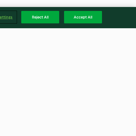
ettings
Reject All
Accept All
aragami w
Koncentrat bulionu rybnego
3.8
(8)
Englis