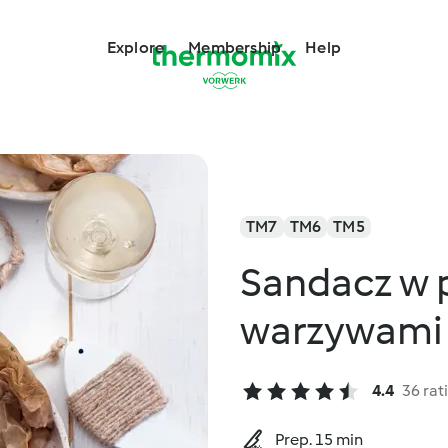
Explore
Membership
Help
TM7
TM6
TM5
Sandacz w p
warzywami 
4.4
36 rat
Prep. 15 min