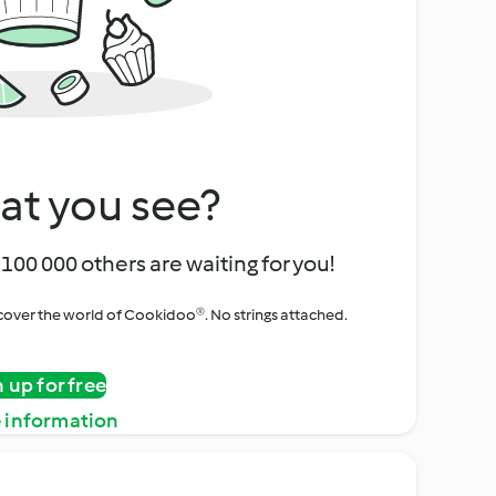
at you see?
100 000 others are waiting for you!
iscover the world of Cookidoo®. No strings attached.
n up for free
 information