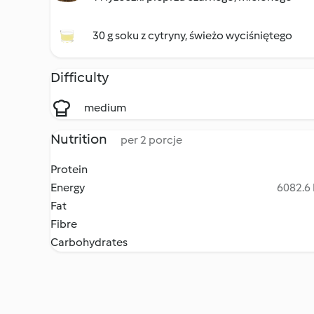
30 g soku z cytryny, świeżo wyciśniętego
Difficulty
medium
Nutrition
per 2 porcje
Protein
Energy
6082.6 
Fat
Fibre
Carbohydrates