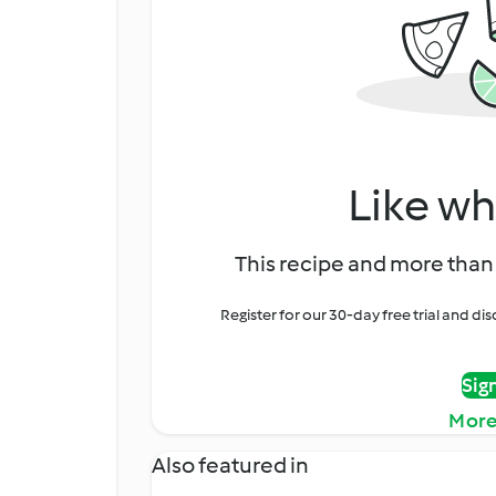
Like wh
This recipe and more than 
Register for our 30-day free trial and d
Sig
More
Also featured in