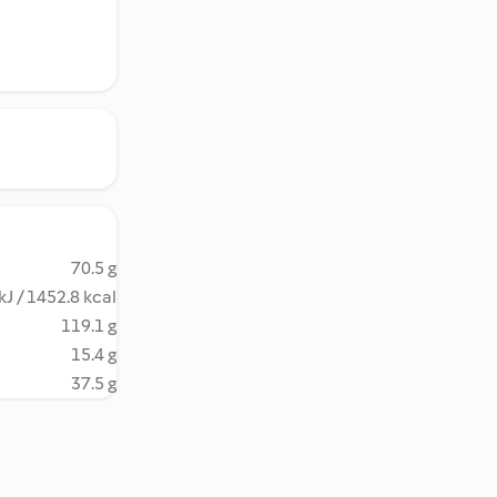
70.5 g
kJ / 1452.8 kcal
119.1 g
15.4 g
37.5 g