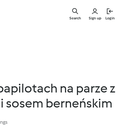
Skip
to
Search
Sign up
Login
main
content
apilotach na parze z
i sosem berneńskim
ings