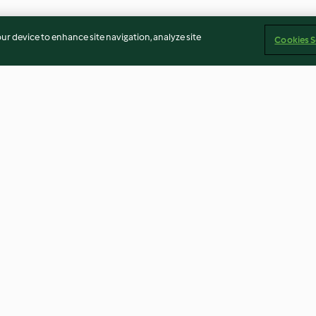
our device to enhance site navigation, analyze site
Cookies S
fasoli z
Cukinie z miętą
Makaron ze szp
kiem
sosie serowym
3.8
(184)
3.6
(128)