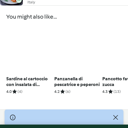
Italy
You might also like...
Sardine al cartoccio
Panzanella di
Pancotto fa
con insalata di
pescatrice e peperoni
zucca
fagiolini
4.0
(4)
4.2
(6)
4.3
(13)
© Copyright 2026