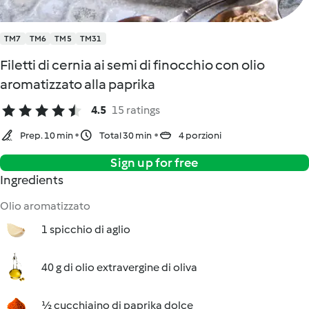
TM7
TM6
TM5
TM31
Filetti di cernia ai semi di finocchio con olio
aromatizzato alla paprika
4.5
15 ratings
Prep. 10 min
Total 30 min
4 porzioni
Sign up for free
Ingredients
Olio aromatizzato
1 spicchio di aglio
40 g di olio extravergine di oliva
½ cucchiaino di paprika dolce