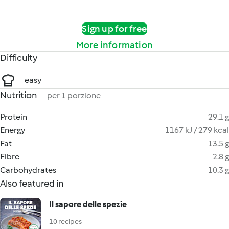
Sign up for free
More information
Difficulty
easy
Nutrition
per 1 porzione
Protein
29.1 g
Energy
1167 kJ / 279 kcal
Fat
13.5 g
Fibre
2.8 g
Carbohydrates
10.3 g
Also featured in
Il sapore delle spezie
10 recipes