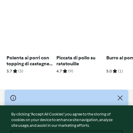
Polenta ai porri con
Piccata di pollo su
Burro al p
topping di castagne
ratatouille
(2 porzioni)
3.7
(3)
4.7
(9)
5.0
(1)
© Copyright 2026
Terms of Service
By clicking “Accept All Cookies”, you agree to the storing of
Privacy Policy
cookies on your device to enhance site navigation, analyze
site usage, and assist in our marketing efforts.
Disclaimer