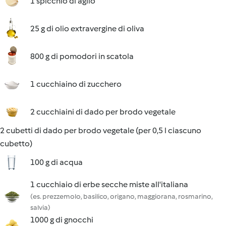
1 spicchio di aglio
25 g di olio extravergine di oliva
800 g di pomodori in scatola
1 cucchiaino di zucchero
2 cucchiaini di dado per brodo vegetale
2 cubetti di dado per brodo vegetale (per 0,5 l ciascuno
cubetto)
100 g di acqua
1 cucchiaio di erbe secche miste all'italiana
(es. prezzemolo, basilico, origano, maggiorana, rosmarino,
salvia)
1000 g di gnocchi