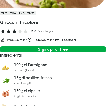
TM7
TM6
TM5
TM31
Gnocchi Tricolore
3.0
2 ratings
Prep. 15 min
Total 35 min
4 porzioni
Sign up for free
Ingredients
100 g di Parmigiano
a pezzi (3 cm)
15 g di basilico, fresco
solo le foglie
150 g di cipolle
tagliate a metà