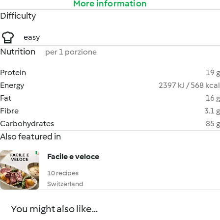
More information
Difficulty
easy
Nutrition
per 1 porzione
Protein
19 g
Energy
2397 kJ / 568 kcal
Fat
16 g
Fibre
3.1 g
Carbohydrates
85 g
Also featured in
Facile e veloce
10 recipes
Switzerland
You might also like...