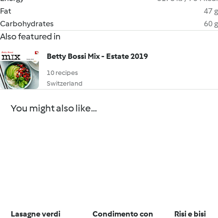
Fat
47 g
Carbohydrates
60 g
Also featured in
Betty Bossi Mix - Estate 2019
10 recipes
Switzerland
You might also like...
Lasagne verdi
Condimento con
Risi e bisi