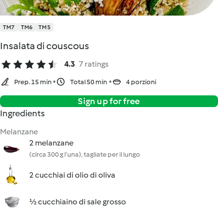
TM7
TM6
TM5
Insalata di couscous
4.3
7 ratings
Prep. 15 min
Total 50 min
4 porzioni
Sign up for free
Ingredients
Melanzane
2 melanzane
(circa 300 g l’una), tagliate per il lungo
2 cucchiai di olio di oliva
½ cucchiaino di sale grosso