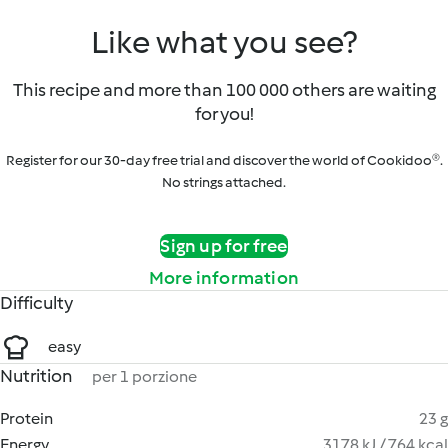
Like what you see?
This recipe and more than 100 000 others are waiting
for you!
Register for our 30-day free trial and discover the world of Cookidoo®.
No strings attached.
Sign up for free
More information
Difficulty
easy
Nutrition
per 1 porzione
Protein
23 g
Energy
3178 kJ / 764 kcal