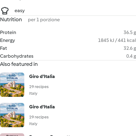
easy
Nutrition
per 1 porzione
Protein
36.5 g
Energy
1845 kJ / 441 kcal
Fat
32.6 g
Carbohydrates
0.4 g
Also featured in
Giro d'Italia
29 recipes
Italy
Giro d'Italia
29 recipes
Italy