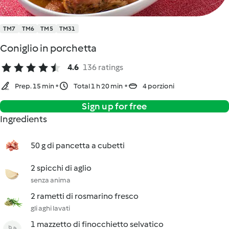
TM7
TM6
TM5
TM31
Coniglio in porchetta
4.6
136 ratings
Prep. 15 min
Total 1 h 20 min
4 porzioni
Sign up for free
Ingredients
50 g di pancetta a cubetti
2 spicchi di aglio
senza anima
2 rametti di rosmarino fresco
gli aghi lavati
1 mazzetto di finocchietto selvatico