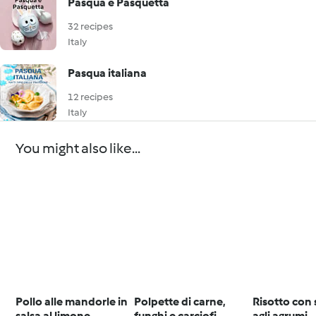
Pasqua e Pasquetta
32 recipes
Italy
Pasqua italiana
12 recipes
Italy
You might also like...
Pollo alle mandorle in
Polpette di carne,
Risotto con
salsa al limone
funghi e carciofi
agli agrumi