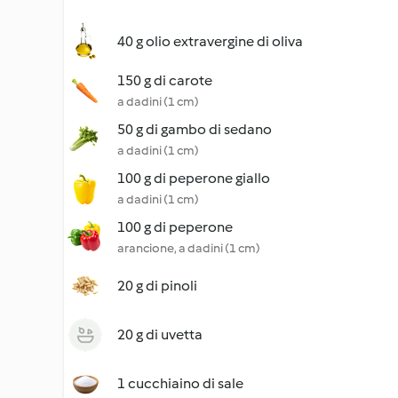
40 g olio extravergine di oliva
150 g di carote
a dadini (1 cm)
50 g di gambo di sedano
a dadini (1 cm)
100 g di peperone giallo
a dadini (1 cm)
100 g di peperone
arancione, a dadini (1 cm)
20 g di pinoli
20 g di uvetta
1 cucchiaino di sale