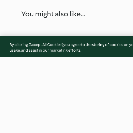
You might also like...
By clicking “Accept All Cookies”, you agree to the storing of cookies on y
usage, and assist in our marketing efforts.
Faraona ai funghi porcini
Polpette mediorien
3.9
(19)
3.9
(44)