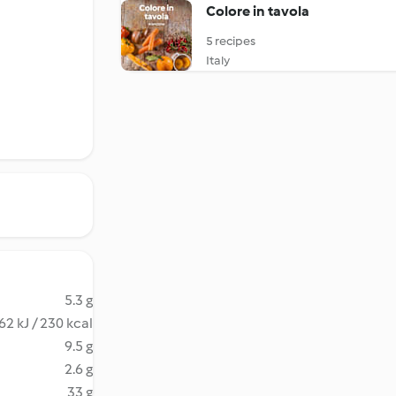
Colore in tavola
5 recipes
Italy
5.3 g
62 kJ / 230 kcal
9.5 g
2.6 g
33 g