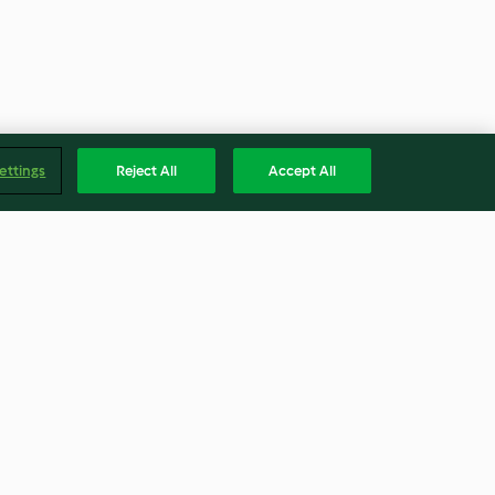
ettings
Reject All
Accept All
ttine di pollo,
Fagioli alla veneta
2.9
(18)