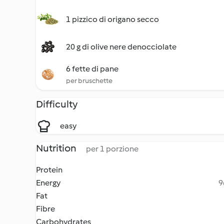
1 pizzico di origano secco
20 g di olive nere denocciolate
6 fette di pane
per bruschette
Difficulty
easy
Nutrition
per 1 porzione
Protein
Energy
9
Fat
Fibre
Carbohydrates