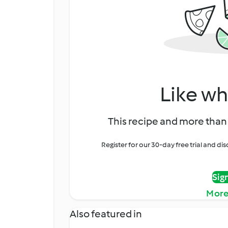
Like wh
This recipe and more than 
Register for our 30-day free trial and d
Sig
More
Also featured in