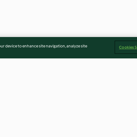
our device to enhance site navigation, analyze site
Cookies S
tali
Salame di patate e tonno
Spiedini di polpe
zucchine e riso
3.5
(53)
3.6
(56)