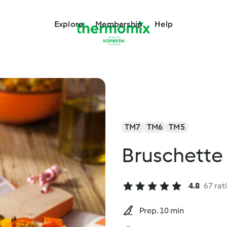
Explore
Membership
Help
TM7
TM6
TM5
Bruschette 
4.8
67 rat
Prep. 10 min