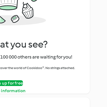
at you see?
100 000 others are waiting for you!
iscover the world of Cookidoo®. No strings attached.
n up for free
 information