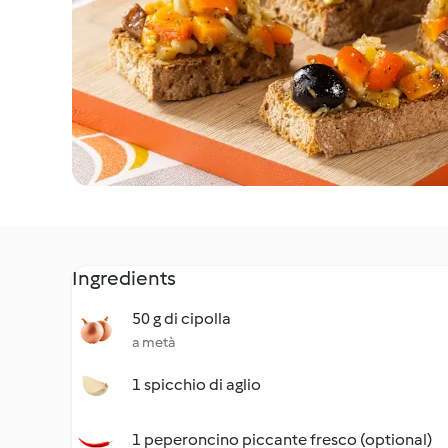
Ingredients
50 g di cipolla
a metà
1 spicchio di aglio
1 peperoncino piccante fresco (optional)