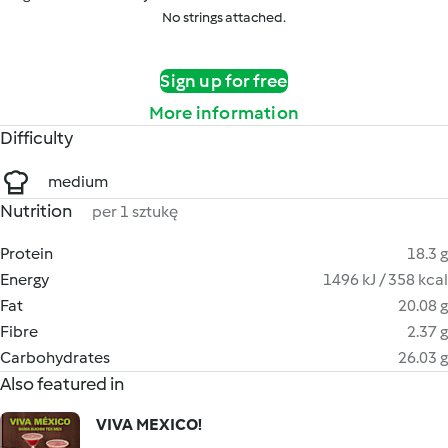
No strings attached.
Sign up for free
More information
Difficulty
medium
Nutrition
per 1 sztukę
Protein
18.3 g
Energy
1496 kJ / 358 kcal
Fat
20.08 g
Fibre
2.37 g
Carbohydrates
26.03 g
Also featured in
VIVA MEXICO!