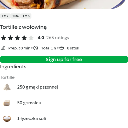
TM7
TM6
TM5
Tortille z wołowiną
4.0
263 ratings
Prep. 30 min
Total 1 h
8 sztuk
Sign up for free
Ingredients
Tortille
250 g mąki pszennej
50 g smalcu
1 łyżeczka soli