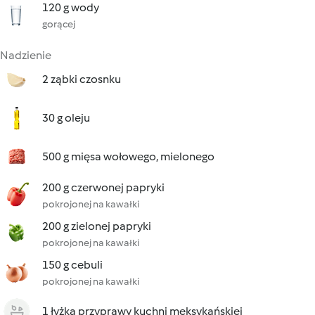
120 g wody
gorącej
Nadzienie
2 ząbki czosnku
30 g oleju
500 g mięsa wołowego, mielonego
200 g czerwonej papryki
pokrojonej na kawałki
200 g zielonej papryki
pokrojonej na kawałki
150 g cebuli
pokrojonej na kawałki
1 łyżka przyprawy kuchni meksykańskiej