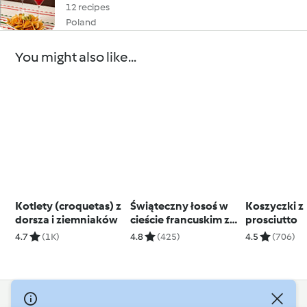
12 recipes
Poland
You might also like...
Kotlety (croquetas) z
Świąteczny łosoś w
Koszyczki z
dorsza i ziemniaków
cieście francuskim z
prosciutto
sosem berneńskim
4.7
(1K)
4.8
(425)
4.5
(706)
© Copyright 2026