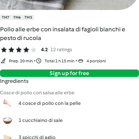
TM7
TM6
TM5
Pollo alle erbe con insalata di fagioli bianchi e
pesto di rucola
4.2
12 ratings
Prep. 20 min
Total 1 h 15 min
4 porzioni
Sign up for free
Ingredients
Cosce di pollo con salsa alle erbe
4 cosce di pollo con la pelle
1 cucchiaino di sale
3 spicchi di aglio