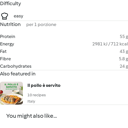
Difficulty
easy
Nutrition
per 1 porzione
Protein
55 g
Energy
2981 kJ / 712 kcal
Fat
43 g
Fibre
5.8 g
Carbohydrates
24 g
Also featured in
Il pollo è servito
10 recipes
Italy
You might also like...