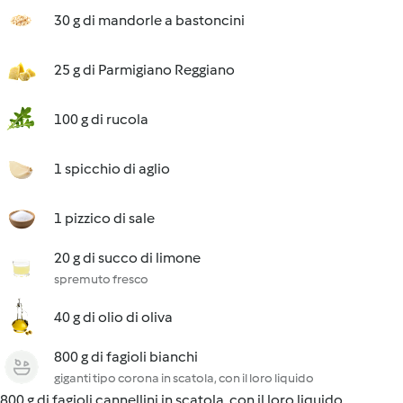
30 g di mandorle a bastoncini
25 g di Parmigiano Reggiano
100 g di rucola
1 spicchio di aglio
1 pizzico di sale
20 g di succo di limone
spremuto fresco
40 g di olio di oliva
800 g di fagioli bianchi
giganti tipo corona in scatola, con il loro liquido
800 g di fagioli cannellini in scatola, con il loro liquido