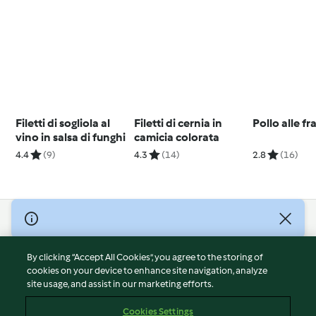
Filetti di sogliola al
Filetti di cernia in
Pollo alle fr
vino in salsa di funghi
camicia colorata
4.4
(9)
4.3
(14)
2.8
(16)
© Copyright 2026
Terms of Service
By clicking “Accept All Cookies”, you agree to the storing of
Privacy Policy
cookies on your device to enhance site navigation, analyze
site usage, and assist in our marketing efforts.
Disclaimer
Imprint
Cookies Settings