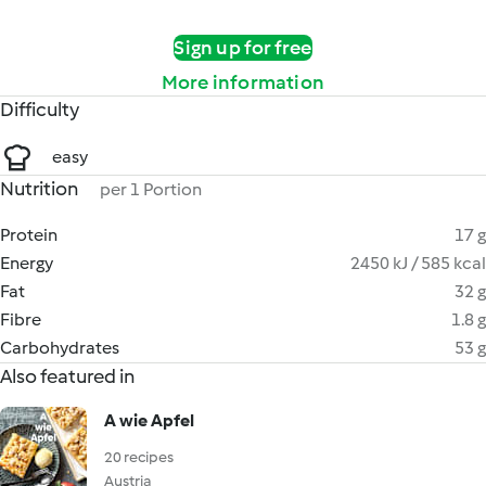
Sign up for free
More information
Difficulty
easy
Nutrition
per 1 Portion
Protein
17 g
Energy
2450 kJ / 585 kcal
Fat
32 g
Fibre
1.8 g
Carbohydrates
53 g
Also featured in
A wie Apfel
20 recipes
Austria