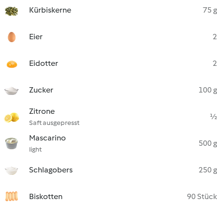
Kürbiskerne
75 g
Eier
2
Eidotter
2
Zucker
100 g
Zitrone
½
Saft ausgepresst
Mascarino
500 g
light
Schlagobers
250 g
Biskotten
90 Stück