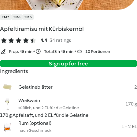
TM7
TM6
TM5
Apfeltiramisu mit Kürbiskernöl
4.4
34 ratings
Prep. 45 min
Total 3 h 45 min
10 Portionen
Sign up for free
Ingredients
Gelatineblätter
2
Weißwein
170 g
süßlich, und 2 EL für die Gelatine
170 g Apfelsaft, und 2 EL für die Gelatine
Rum (optional)
1 - 2 EL
nach Geschmack