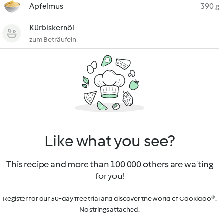
Apfelmus
390 g
Kürbiskernöl
zum Beträufeln
Like what you see?
This recipe and more than 100 000 others are waiting
for you!
Register for our 30-day free trial and discover the world of Cookidoo®.
No strings attached.