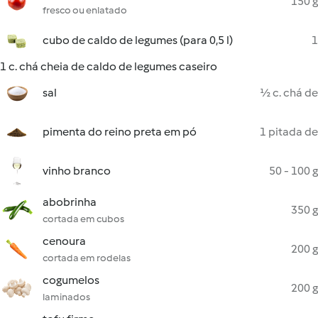
150 g
fresco ou enlatado
cubo de caldo de legumes (para 0,5 l)
1
1 c. chá cheia de caldo de legumes caseiro
sal
½ c. chá de
pimenta do reino preta em pó
1 pitada de
vinho branco
50 - 100 g
abobrinha
350 g
cortada em cubos
cenoura
200 g
cortada em rodelas
cogumelos
200 g
laminados