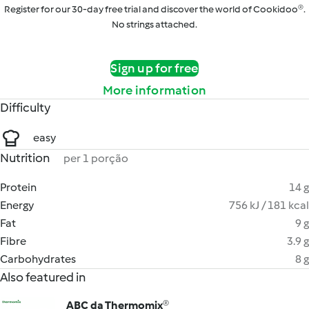
Register for our 30-day free trial and discover the world of Cookidoo®.
No strings attached.
Sign up for free
More information
Difficulty
easy
Nutrition
per 1 porção
Protein
14 g
Energy
756 kJ / 181 kcal
Fat
9 g
Fibre
3.9 g
Carbohydrates
8 g
Also featured in
ABC da Thermomix®