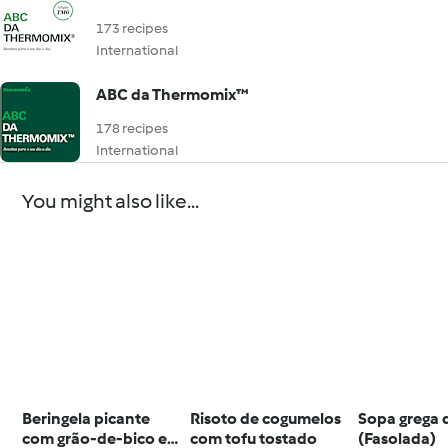
173 recipes
International
ABC da Thermomix™
178 recipes
International
You might also like...
Beringela picante
Risoto de cogumelos
Sopa grega d
com grão-de-bico e
com tofu tostado
(Fasolada)