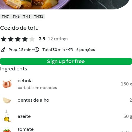
TM7
TM6
TM5
TM31
Cozido de tofu
3.9
12 ratings
Prep. 15 min
Total 30 min
6 porções
Sign up for free
Ingredients
cebola
150 g
cortada em metades
dentes de alho
2
azeite
30 g
tomate