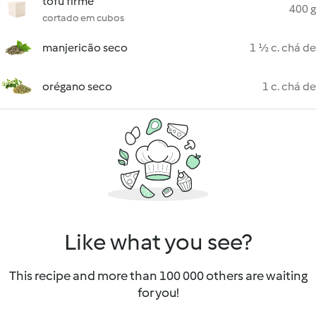
tofu firme
400 g
cortado em cubos
manjericão seco
1 ½ c. chá de
orégano seco
1 c. chá de
Like what you see?
This recipe and more than 100 000 others are waiting
for you!