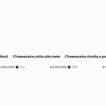
tine)
Cheesecake cotta alle mele
Cheesecake ricotta e p
 h 50 min
5
(11)
6 h 30 min
4
(39)
4 