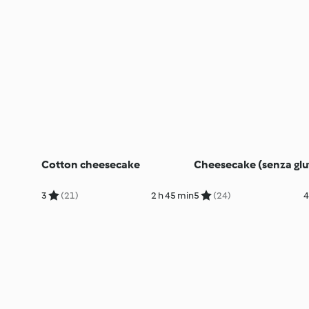
Cotton cheesecake
Cheesecake (senza glu
3
(21)
2 h 45 min
5
(24)
4