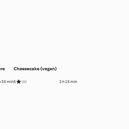
ere
Cheesecake (vegan)
h 35 min
5
(6)
2 h 15 min