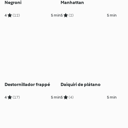
Negroni
Manhattan
4
(12)
5 min
5
(2)
5 min
Destornillador frappé
Daiquiri de plátano
4
(17)
5 min
5
(4)
5 min