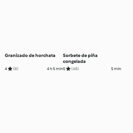
Granizado de horchata
Sorbete de piña
congelada
4
(8)
4 h 5 min
5
(48)
5 min