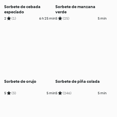
Sorbete de cebada
Sorbete de manzana
especiado
verde
2
(1)
6 h 25 min
5
(25)
5 min
Sorbete de orujo
Sorbete de piña colada
5
(3)
5 min
5
(246)
5 min