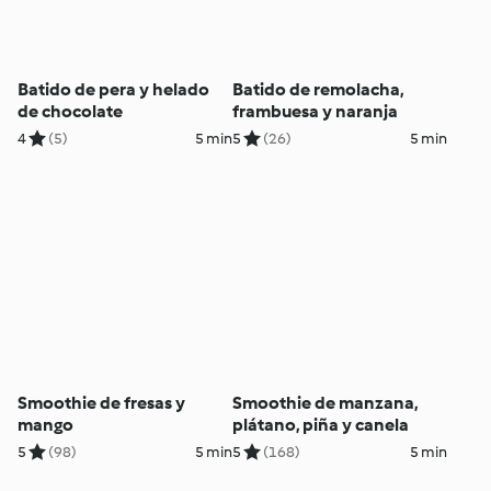
Batido de pera y helado
Batido de remolacha,
de chocolate
frambuesa y naranja
4
(5)
5 min
5
(26)
5 min
Smoothie de fresas y
Smoothie de manzana,
mango
plátano, piña y canela
5
(98)
5 min
5
(168)
5 min