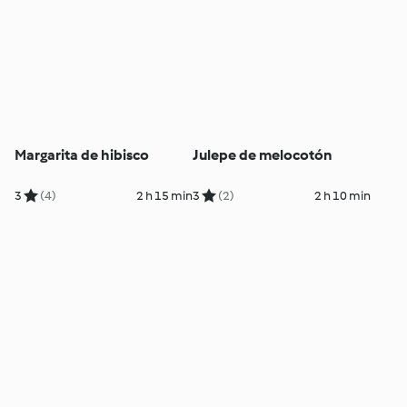
Margarita de hibisco
Julepe de melocotón
3
(4)
2 h 15 min
3
(2)
2 h 10 min