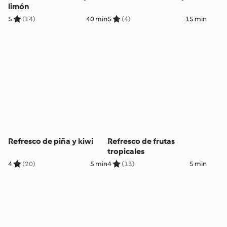
limón
5
(14)
40 min
5
(4)
15 min
Refresco de piña y kiwi
Refresco de frutas
tropicales
4
(20)
5 min
4
(13)
5 min