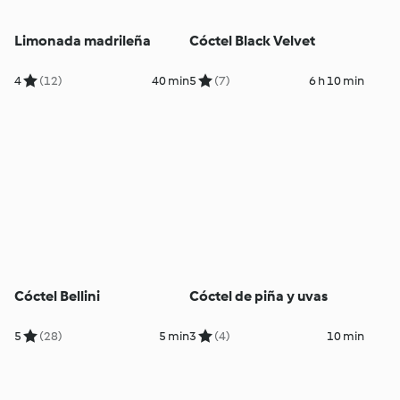
Limonada madrileña
Cóctel Black Velvet
4
(12)
40 min
5
(7)
6 h 10 min
Cóctel Bellini
Cóctel de piña y uvas
5
(28)
5 min
3
(4)
10 min