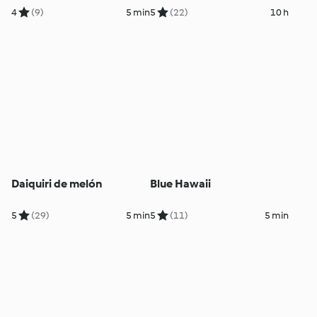
4
(9)
5 min
5
(22)
10 h
Daiquiri de melón
Blue Hawaii
5
(29)
5 min
5
(11)
5 min