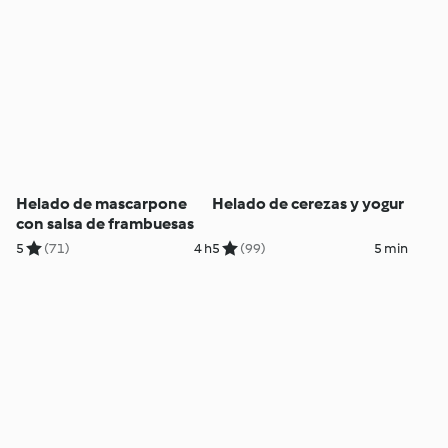
Helado de mascarpone
Helado de cerezas y yogur
con salsa de frambuesas
5
(71)
4 h
5
(99)
5 min