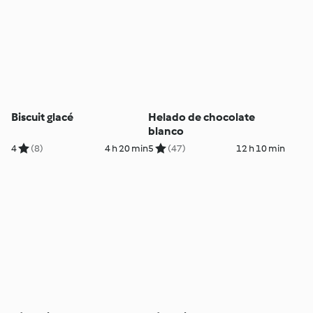
Biscuit glacé
Helado de chocolate
blanco
4
(8)
4 h 20 min
5
(47)
12 h 10 min