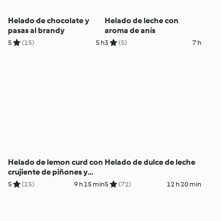
Helado de chocolate y
Helado de leche con
pasas al brandy
aroma de anís
5
(15)
5 h
3
(5)
7 h
Helado de lemon curd con
Helado de dulce de leche
crujiente de piñones y
caramelo de regaliz
5
(15)
9 h 15 min
5
(72)
12 h 20 min