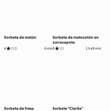
Sorbete de melón
Sorbete de melocotón en
zurracapote
4
(12)
5 min
3
(2)
1 h 45 min
Sorbete de fresa
Sorbete "Clarita"