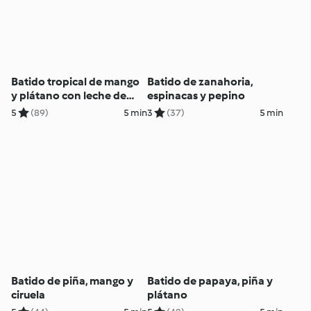
Batido tropical de mango
Batido de zanahoria,
y plátano con leche de
espinacas y pepino
coco
5
(89)
5 min
3
(37)
5 min
Batido de piña, mango y
Batido de papaya, piña y
ciruela
plátano