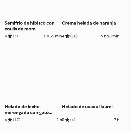
Semifrío de hibisco con
Crema helada de naranja
coulis de mora
4
(3)
6 h 35 min
4
(18)
9 h 20 min
Helado de leche
Helado de uvas al laurel
merengada con gató
mallorquín
4
(17)
1 h
5
(4)
7 h