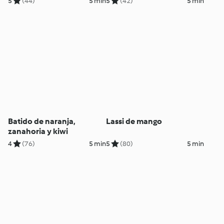
5
(44)
5 min
5
(42)
5 min
Batido de naranja,
Lassi de mango
zanahoria y kiwi
4
(76)
5 min
5
(80)
5 min