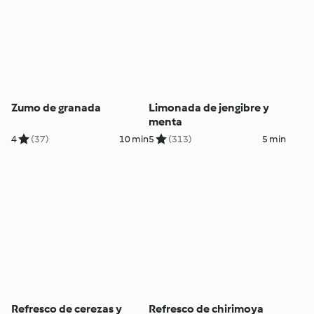
Zumo de granada
Limonada de jengibre y
menta
4
(37)
10 min
5
(313)
5 min
Refresco de cerezas y
Refresco de chirimoya