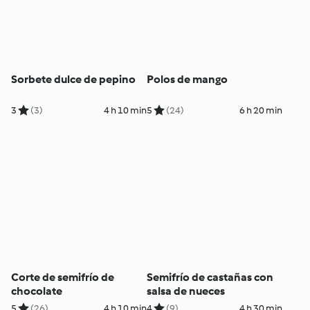
Sorbete dulce de pepino
Polos de mango
3
(3)
4 h 10 min
5
(24)
6 h 20 min
Corte de semifrío de
Semifrío de castañas con
chocolate
salsa de nueces
5
(26)
4 h 10 min
4
(9)
4 h 30 min