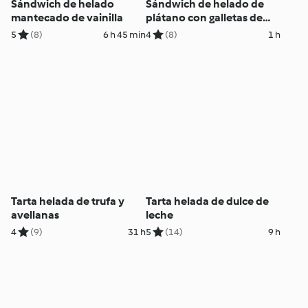
Sándwich de helado
Sándwich de helado de
mantecado de vainilla
plátano con galletas de
amaranto y mijo
5
(8)
6 h 45 min
4
(8)
1 h
Tarta helada de trufa y
Tarta helada de dulce de
avellanas
leche
4
(9)
31 h
5
(14)
9 h