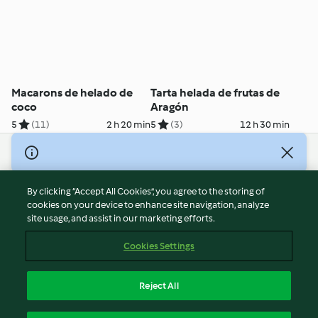
Macarons de helado de
Tarta helada de frutas de
coco
Aragón
5
(11)
2 h 20 min
5
(3)
12 h 30 min
© Copyright 2026
Terms of Service
By clicking “Accept All Cookies”, you agree to the storing of
Privacy Policy
cookies on your device to enhance site navigation, analyze
site usage, and assist in our marketing efforts.
Disclaimer
Imprint
Cookies Settings
Cookies
Report Content
Reject All
Withdraw Contract