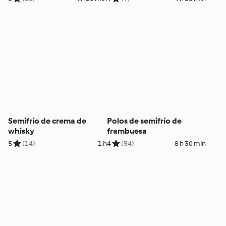
Semifrío de crema de
Polos de semifrío de
whisky
frambuesa
5
(14)
1 h
4
(54)
8 h 30 min