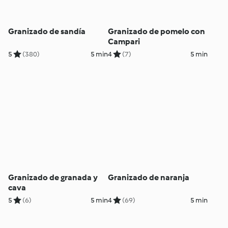
Granizado de sandía
Granizado de pomelo con
Campari
5
(380)
5 min
4
(7)
5 min
Granizado de granada y
Granizado de naranja
cava
5
(6)
5 min
4
(69)
5 min