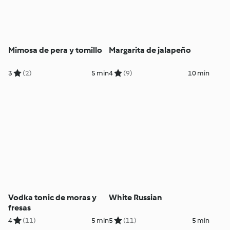
Mimosa de pera y tomillo
Margarita de jalapeño
3
(2)
5 min
4
(9)
10 min
Vodka tonic de moras y
White Russian
fresas
4
(11)
5 min
5
(11)
5 min