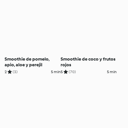
Smoothie de pomelo,
Smoothie de coco y frutos
apio, aloe y perejil
rojos
2
(3)
5 min
5
(70)
5 min