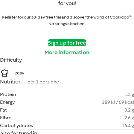
for you!
Register for our 30-day free trial and discover the world of Cookidoo®.
No strings attached.
Sign up for free
More information
Difficulty
easy
Nutrition
per 1 porzione
Protein
1.5 g
Energy
289 kJ / 69 kcal
Fat
0.2 g
Fibre
2.6 g
Carbohydrates
16.4 g
Also featured in