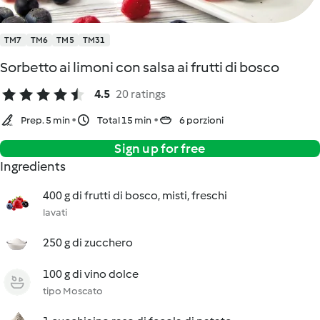
TM7
TM6
TM5
TM31
Sorbetto ai limoni con salsa ai frutti di bosco
4.5
20 ratings
Prep. 5 min
Total 15 min
6 porzioni
Sign up for free
Ingredients
400 g di frutti di bosco, misti, freschi
lavati
250 g di zucchero
100 g di vino dolce
tipo Moscato