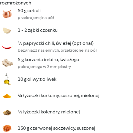
rozmrożonych
50 g cebuli
przekrojonej na pół
1 - 2 ząbki czosnku
½ papryczki chili, świeżej (optional)
bez gniazd nasiennych, przekrojonej na pół
5 g korzenia imbiru, świeżego
pokrojonego w 2 mm plastry
10 g oliwy z oliwek
¼ łyżeczki kurkumy, suszonej, mielonej
½ łyżeczki kolendry, mielonej
150 g czerwonej soczewicy, suszonej