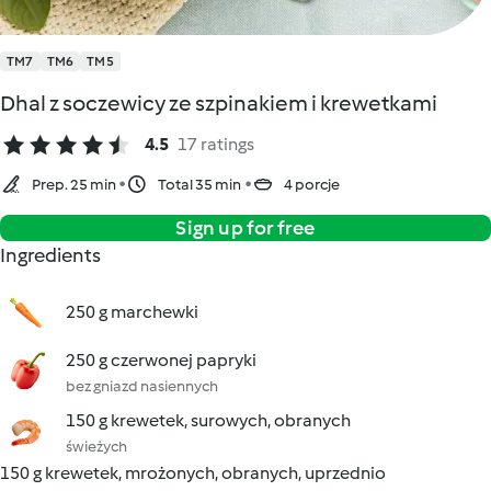
TM7
TM6
TM5
Dhal z soczewicy ze szpinakiem i krewetkami
4.5
17 ratings
Prep. 25 min
Total 35 min
4 porcje
Sign up for free
Ingredients
250 g marchewki
250 g czerwonej papryki
bez gniazd nasiennych
150 g krewetek, surowych, obranych
świeżych
150 g krewetek, mrożonych, obranych, uprzednio