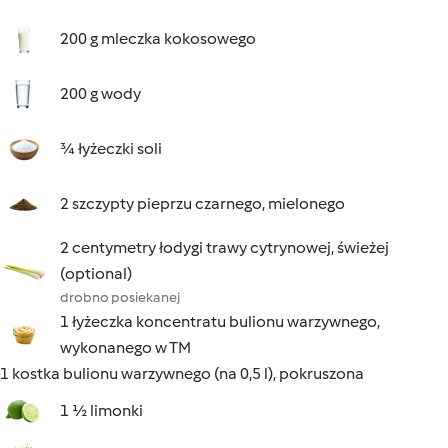
200 g mleczka kokosowego
200 g wody
¾ łyżeczki soli
2 szczypty pieprzu czarnego, mielonego
2 centymetry łodygi trawy cytrynowej, świeżej
(optional)
drobno posiekanej
1 łyżeczka koncentratu bulionu warzywnego,
wykonanego w TM
1 kostka bulionu warzywnego (na 0,5 l), pokruszona
1 ½ limonki