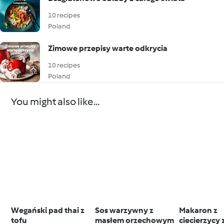
10 recipes
Poland
Zimowe przepisy warte odkrycia
10 recipes
Poland
You might also like...
Wegański pad thai z
Sos warzywny z
Makaron z
tofu
masłem orzechowym
ciecierzycy 