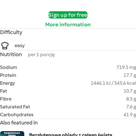
Sign up for free
More information
Difficulty
easy
Nutrition
per 1 porcję
Sodium
719.5 mg
Protein
17.7 g
Energy
1446.1 kJ / 345.6 kcal
Fat
10.7 g
Fibre
8.5 g
Saturated Fat
7.6 g
Carbohydrates
41.9 g
Also featured in
Bezglutenowe obiady z całego świata