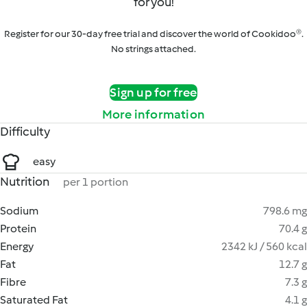
for you!
Register for our 30-day free trial and discover the world of Cookidoo®.
No strings attached.
Sign up for free
More information
Difficulty
easy
Nutrition
per 1 portion
Sodium
798.6 mg
Protein
70.4 g
Energy
2342 kJ / 560 kcal
Fat
12.7 g
Fibre
7.3 g
Saturated Fat
4.1 g