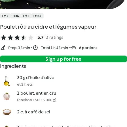
TM7
TM6
TM5
TM31
Poulet rôti au cidre et légumes vapeur
3.7
3 ratings
Prep. 15 min
Total 1 h 45 min
6 portions
Sign up for free
Ingredients
30 g d'huile d'olive
et 2 filets
1 poulet, entier, cru
(environ 1500-2000 g)
2 c. à café de sel