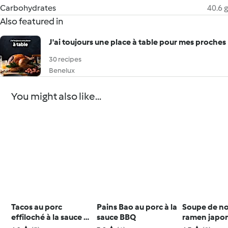
Carbohydrates
40.6 g
Also featured in
J'ai toujours une place à table pour mes proches
30 recipes
Benelux
You might also like...
Tacos au porc
Pains Bao au porc à la
Soupe de no
effiloché à la sauce à
sauce BBQ
ramen japo
la bière