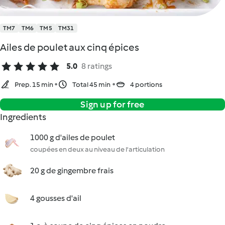
TM7
TM6
TM5
TM31
Ailes de poulet aux cinq épices
5.0
8 ratings
Prep. 15 min
Total 45 min
4 portions
Sign up for free
Ingredients
1000 g d'ailes de poulet
coupées en deux au niveau de l'articulation
20 g de gingembre frais
4 gousses d'ail