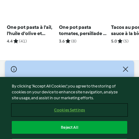
One pot pasta à l'ail,
One pot pasta
Tacos au por
l'huile d'olive et
tomates, persillade et
sauce à la b
piment
moules
4.4
(41)
3.6
(8)
5.0
(5)
© Copyright 2026
Terms of Service
By clicking “Accept All Cookies”, you agree to the storing of
Privacy Policy
cookies on your device to enhance site navigation, analyze
site usage, and assist in our marketing efforts.
Disclaimer
Imprint
Cookies Settings
Cookies
Report Content
Reject All
Withdraw Contract