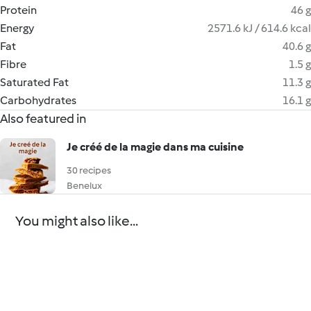
Protein
46 g
Energy
2571.6 kJ / 614.6 kcal
Fat
40.6 g
Fibre
1.5 g
Saturated Fat
11.3 g
Carbohydrates
16.1 g
Also featured in
Je créé de la magie dans ma cuisine
30 recipes
Benelux
You might also like...