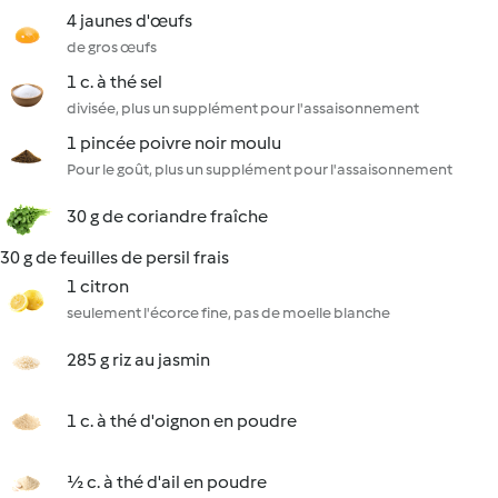
4 jaunes d'œufs
de gros œufs
1 c. à thé sel
divisée, plus un supplément pour l'assaisonnement
1 pincée poivre noir moulu
Pour le goût, plus un supplément pour l'assaisonnement
30 g de coriandre fraîche
30 g de feuilles de persil frais
1 citron
seulement l'écorce fine, pas de moelle blanche
285 g riz au jasmin
1 c. à thé d'oignon en poudre
½ c. à thé d'ail en poudre