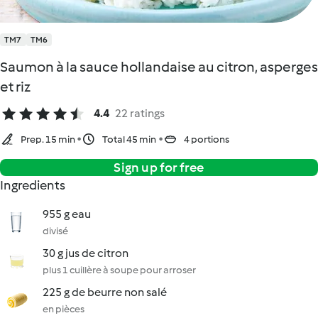
TM7
TM6
Saumon à la sauce hollandaise au citron, asperges
et riz
4.4
22 ratings
Prep. 15 min
Total 45 min
4 portions
Sign up for free
Ingredients
955 g eau
divisé
30 g jus de citron
plus 1 cuillère à soupe pour arroser
225 g de beurre non salé
en pièces