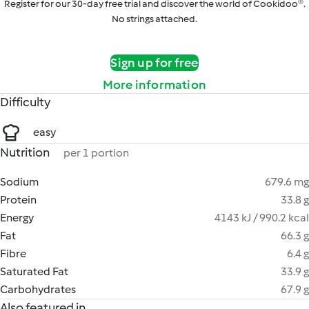
Register for our 30-day free trial and discover the world of Cookidoo®.
No strings attached.
Sign up for free
More information
Difficulty
easy
Nutrition
per 1 portion
Sodium
679.6 mg
Protein
33.8 g
Energy
4143 kJ / 990.2 kcal
Fat
66.3 g
Fibre
6.4 g
Saturated Fat
33.9 g
Carbohydrates
67.9 g
Also featured in