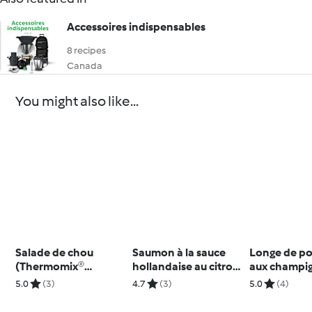
Accessoires indispensables
8 recipes
Canada
You might also like...
Salade de chou
Saumon à la sauce
Longe de po
(Thermomix®
hollandaise au citron,
aux champi
Découpe-Minute +)
asperges et riz
riz
5.0
(3)
4.7
(3)
5.0
(4)