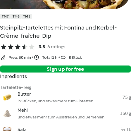
TM7
TM6
TM5
Steinpilz-Tartelettes mit Fontina und Kerbel-
Crème-fraîche-Dip
3.5
6 ratings
Prep. 30 min
Total 1 h
8 Stück
Sign up for free
Ingredients
Tartelette-Teig
Butter
75 g
in Stücken, und etwas mehr zum Einfetten
Mehl
150 g
und etwas mehr zum Ausstreuen und Bemehlen
Salz
½ TL