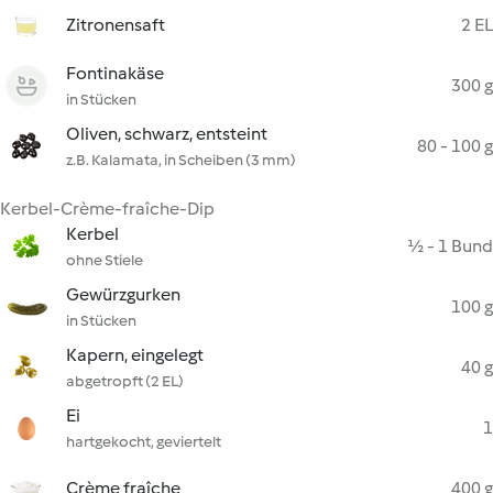
Zitronensaft
2 EL
Fontinakäse
300 g
in Stücken
Oliven, schwarz, entsteint
80 - 100 g
z.B. Kalamata, in Scheiben (3 mm)
Kerbel-Crème-fraîche-Dip
Kerbel
½ - 1 Bund
ohne Stiele
Gewürzgurken
100 g
in Stücken
Kapern, eingelegt
40 g
abgetropft (2 EL)
Ei
1
hartgekocht, geviertelt
Crème fraîche
400 g