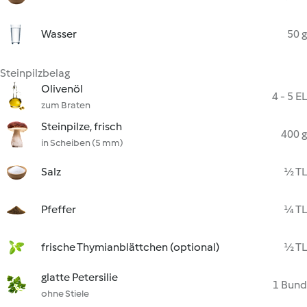
Wasser
50 g
Steinpilzbelag
Olivenöl
4 - 5 EL
zum Braten
Steinpilze, frisch
400 g
in Scheiben (5 mm)
Salz
½ TL
Pfeffer
¼ TL
frische Thymianblättchen (optional)
½ TL
glatte Petersilie
1 Bund
ohne Stiele