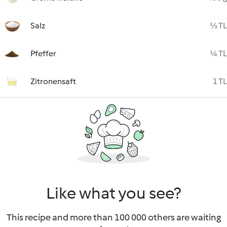
Salz
½ TL
Pfeffer
¼ TL
Zitronensaft
1 TL
Like what you see?
This recipe and more than 100 000 others are waiting