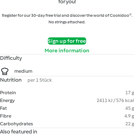
for you!
Register for our 30-day free trial and discover the world of Cookidoo®.
No strings attached.
Sign up for free
More information
Difficulty
medium
Nutrition
per 1 Stück
Protein
17 g
Energy
2411 kJ / 576 kcal
Fat
45 g
Fibre
4.9 g
Carbohydrates
22 g
Also featured in