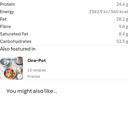
Protein
24.4 g
Energy
2342.9 kJ / 560 kcal
Fat
28.2 g
Fibre
9.8 g
Saturated Fat
8.4 g
Carbohydrates
53.5 g
Also featured in
One-Pot
13 recipes
France
You might also like...