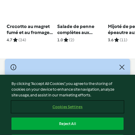
Crozotto au magret
Salade de penne
Mijoté de pe
fumé et au fromage
complètes aux
épeautre au
de brebis
légumes et pesto
et aux sauci
4.7
(24)
1.0
(2)
3.6
(11)
persil-noisettes
© Copyright 2026
Terms of Service
By clicking “Accept All Cookies”, you agree to the storing of
Privacy Policy
cookies on your device to enhance site navigation, analyze
site usage, and assist in our marketing efforts.
Disclaimer
Imprint
Cookies Settings
Cookies
Report Content
Reject All
Withdraw Contract