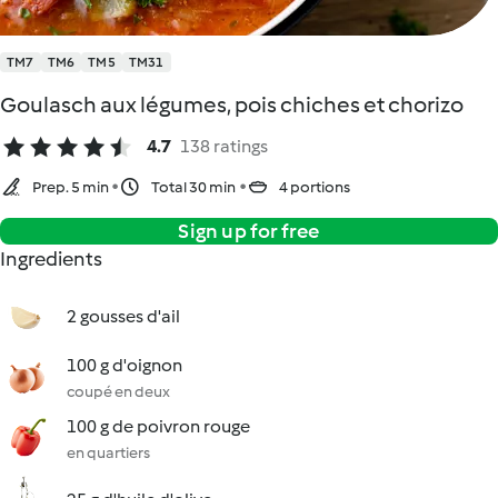
TM7
TM6
TM5
TM31
Goulasch aux légumes, pois chiches et chorizo
4.7
138 ratings
Prep. 5 min
Total 30 min
4 portions
Sign up for free
Ingredients
2 gousses d'ail
100 g d'oignon
coupé en deux
100 g de poivron rouge
en quartiers