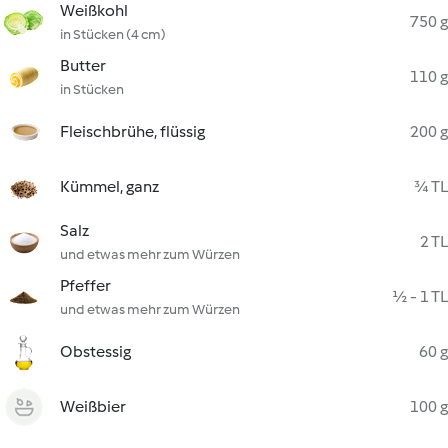
Weißkohl
750 g
in Stücken (4 cm)
Butter
110 g
in Stücken
Fleischbrühe, flüssig
200 g
Kümmel, ganz
¾ TL
Salz
2 TL
und etwas mehr zum Würzen
Pfeffer
½ - 1 TL
und etwas mehr zum Würzen
Obstessig
60 g
Weißbier
100 g