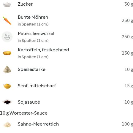
Zucker
30 g
Bunte Möhren
250 g
in Spalten (1 cm)
Petersilienwurzel
250 g
in Spalten (1 cm)
Kartoffeln, festkochend
250 g
in Spalten (1 cm)
Speisestärke
10 g
Senf, mittelscharf
15 g
Sojasauce
10 g
10 g Worcester-Sauce
Sahne-Meerrettich
100 g