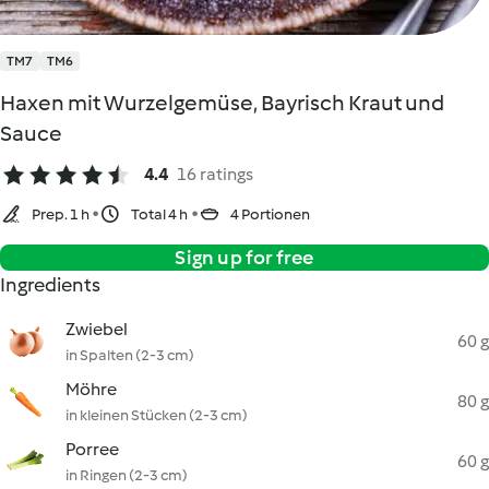
TM7
TM6
Haxen mit Wurzelgemüse, Bayrisch Kraut und
Sauce
4.4
16 ratings
Prep. 1 h
Total 4 h
4 Portionen
Sign up for free
Ingredients
Zwiebel
60 g
in Spalten (2-3 cm)
Möhre
80 g
in kleinen Stücken (2-3 cm)
Porree
60 g
in Ringen (2-3 cm)