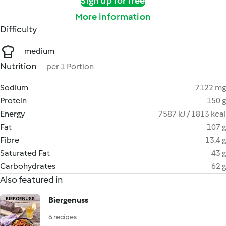
Sign up for free
More information
Difficulty
medium
Nutrition
per 1 Portion
Sodium
7122 mg
Protein
150 g
Energy
7587 kJ / 1813 kcal
Fat
107 g
Fibre
13.4 g
Saturated Fat
43 g
Carbohydrates
62 g
Also featured in
Biergenuss
6 recipes