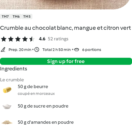
TM7
TM6
TM5
Crumble au chocolat blanc, mangue et citron vert
4.6
52 ratings
Prep. 20 min
Total 2 h 50 min
6 portions
Sign up for free
Ingredients
Le crumble
50 g de beurre
coupé en morceaux
50 g de sucre en poudre
50 g d'amandes en poudre