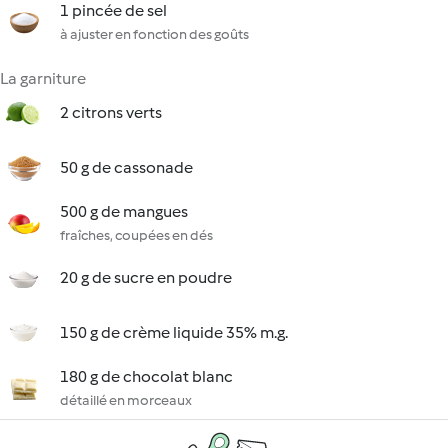
1 pincée de sel
à ajuster en fonction des goûts
La garniture
2 citrons verts
50 g de cassonade
500 g de mangues
fraîches, coupées en dés
20 g de sucre en poudre
150 g de crème liquide 35% m.g.
180 g de chocolat blanc
détaillé en morceaux