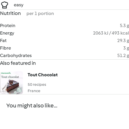
easy
Nutrition
per 1 portion
Protein
5.3 g
Energy
2063 kJ / 493 kcal
Fat
29.3 g
Fibre
3 g
Carbohydrates
51.2 g
Also featured in
Tout Chocolat
50 recipes
France
You might also like...