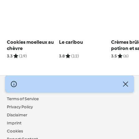
Cookies moelleux au
Le caribou
Crèmes brûl
chèvre
potiron et s
maison
3.3
(19)
3.8
(12)
3.5
(6)
© Copyright 2026
Terms of Service
Privacy Policy
Disclaimer
Imprint
Cookies