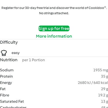
Register for our 30-day free trial and discover the world of Cookidoo®.
No strings attached.
Sign up for free
More information
Difficulty
easy
Nutrition
per 1 Portion
Sodium
1935 mg
Protein
35 g
Energy
2680 kJ / 640 kcal
Fat
29 g
Fibre
19.2 g
Saturated Fat
13 g
Carbohydrates
48 g