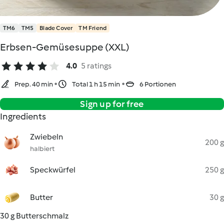
TM6
TM5
Blade Cover
TM Friend
Erbsen-Gemüsesuppe (XXL)
4.0
5 ratings
Prep. 40 min
Total 1 h 15 min
6 Portionen
Sign up for free
Ingredients
Zwiebeln
200 g
halbiert
Speckwürfel
250 g
Butter
30 g
30 g Butterschmalz