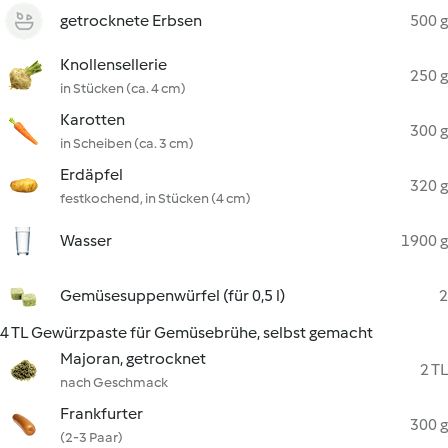
getrocknete Erbsen
500 g
Knollensellerie
250 g
in Stücken (ca. 4 cm)
Karotten
300 g
in Scheiben (ca. 3 cm)
Erdäpfel
320 g
festkochend, in Stücken (4 cm)
Wasser
1900 g
Gemüsesuppenwürfel (für 0,5 l)
2
4 TL Gewürzpaste für Gemüsebrühe, selbst gemacht
Majoran, getrocknet
2 TL
nach Geschmack
Frankfurter
300 g
(2-3 Paar)