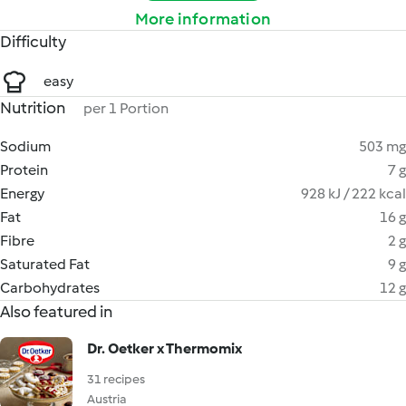
More information
Difficulty
easy
Nutrition
per 1 Portion
Sodium
503 mg
Protein
7 g
Energy
928 kJ / 222 kcal
Fat
16 g
Fibre
2 g
Saturated Fat
9 g
Carbohydrates
12 g
Also featured in
Dr. Oetker x Thermomix
31 recipes
Austria