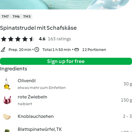
TM7
TM6
TM5
Spinatstrudel mit Schafskäse
4.6
163 ratings
Prep. 20 min
Total 1 h 50 min
12 Portionen
Sign up for free
Ingredients
Olivenöl
30 g
etwas mehr zum Einfetten
rote Zwiebeln
150 g
halbiert
Knoblauchzehen
2 - 3
Blattspinatwürfel, TK