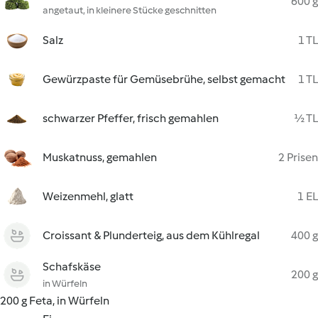
600 g
angetaut, in kleinere Stücke geschnitten
Salz
1 TL
Gewürzpaste für Gemüsebrühe, selbst gemacht
1 TL
schwarzer Pfeffer, frisch gemahlen
½ TL
Muskatnuss, gemahlen
2 Prisen
Weizenmehl, glatt
1 EL
Croissant & Plunderteig, aus dem Kühlregal
400 g
Schafskäse
200 g
in Würfeln
200 g Feta, in Würfeln