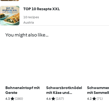
TOP 10 Rezepte XXL
10 recipes
Austria
You might also like...
Bohneneintopf mit
Schwarzbrotknödel
Schwammer
Gerste
mit Käse und
mit Semmel
Wurzelgemüse
4.3
(280)
4.6
(157)
4.2
(71)