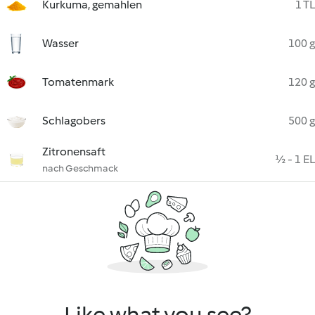
Kurkuma, gemahlen
1 TL
Wasser
100 g
Tomatenmark
120 g
Schlagobers
500 g
Zitronensaft
½ - 1 EL
nach Geschmack
Like what you see?