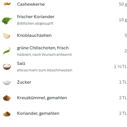
Cashewkerne
50 g
frischer Koriander
10 g
Blättchen abgezupft
Knoblauchzehen
3
grüne Chilischoten, frisch
2
halbiert, nach Wunsch entkernt
Salz
1 ½ TL
etwas mehr zum Abschmecken
Zucker
1 TL
Kreuzkümmel, gemahlen
2 TL
Koriander, gemahlen
2 TL