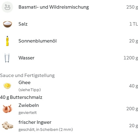
Basmati- und Wildreismischung
250 g
Salz
1 TL
Sonnenblumenöl
20 g
Wasser
1200 g
Sauce und Fertigstellung
Ghee
40 g
(siehe Tipp)
40 g Butterschmalz
Zwiebeln
200 g
geviertelt
frischer Ingwer
20 g
geschält, in Scheiben (2 mm)