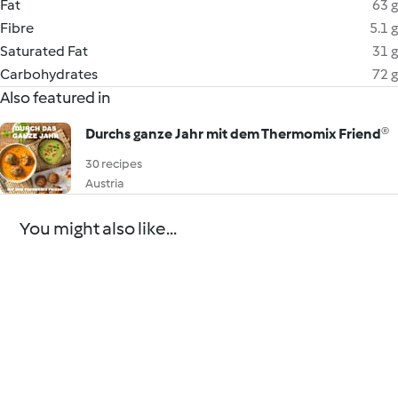
Fat
63 g
Fibre
5.1 g
Saturated Fat
31 g
Carbohydrates
72 g
Also featured in
Durchs ganze Jahr mit dem Thermomix Friend®
30 recipes
Austria
You might also like...