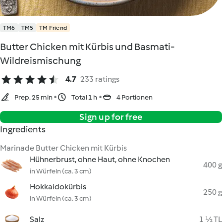
TM6
TM5
TM Friend
Butter Chicken mit Kürbis und Basmati-
Wildreismischung
4.7
233 ratings
Prep. 25 min
Total 1 h
4 Portionen
Sign up for free
Ingredients
Marinade Butter Chicken mit Kürbis
Hühnerbrust, ohne Haut, ohne Knochen
400 g
in Würfeln (ca. 3 cm)
Hokkaidokürbis
250 g
in Würfeln (ca. 3 cm)
Salz
1 ½ TL