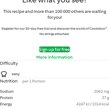
This recipe and more than 100 000 others are waiting
for you!
Register for our 30-day free trial and discover the world of Cookidoo®.
No strings attached.
Sign up for free
More information
Difficulty
easy
Nutrition
per 1 Portion
Sodium
2062 mg
Protein
37 g
Energy
4247 kJ / 1014 kcal