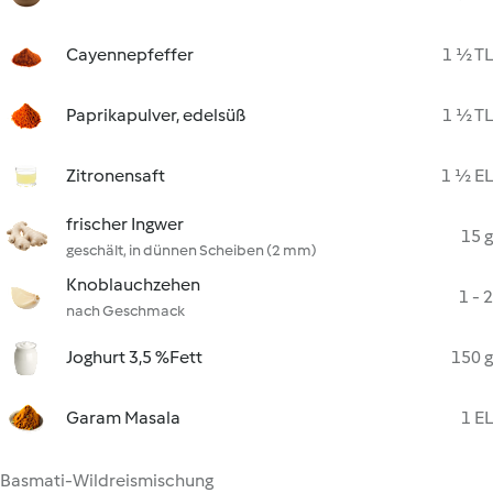
Cayennepfeffer
1 ½ TL
Paprikapulver, edelsüß
1 ½ TL
Zitronensaft
1 ½ EL
frischer Ingwer
15 g
geschält, in dünnen Scheiben (2 mm)
Knoblauchzehen
1 - 2
nach Geschmack
Joghurt 3,5 %Fett
150 g
Garam Masala
1 EL
Basmati-Wildreismischung